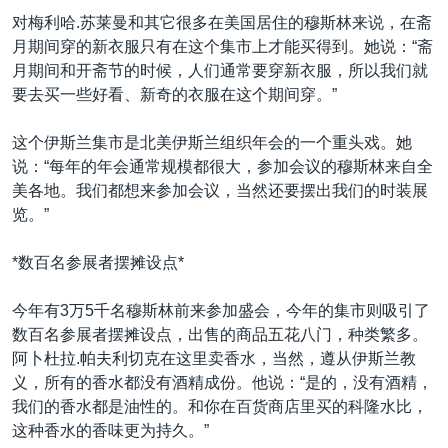
VOA视频
欧洲
科教·文娱·体健
白宫要闻
转
对梅利哈.苏莱曼和其它很多在美国居住的穆斯林来说，在斋
到
VOA今日焦点
非洲
军事
国会报道
月期间穿的新衣服只有在这个集市上才能买得到。她说：“斋
检
月期间和开斋节的时候，人们通常要穿新衣服，所以我们就
中文广播
美洲
劳工
美中关系
索
要去买一些好看、新奇的衣服在这个期间穿。”
全球议题
环境
美国建国250周年
关注我们
这个伊斯兰集市是北美伊斯兰组织年会的一个重头戏。她
埃博拉疫情
说：“每年的年会通常规模都很大，参加会议的穆斯林来自全
美国之音专访
美各地。我们都想来参加会议，当然还要摆出我们的时装展
览。”
重要讲话与声明
台海两岸关系
*数百名参展者摆摊设点*
其他语言网站
南中国海争端
今年有3万5千名穆斯林前来参加盛会，今年的集市则吸引了
关注西藏
数百名参展者摆摊设点，出售的商品五花八门，种类繁多。
阿卜杜拉.帕夫利切克在这里卖香水，当然，遵从伊斯兰教
关注新疆
义，所有的香水都没有酒精成份。他说：“是的，没有酒精，
GEN Z 看美国
我们的香水都是油性的。和你在百货商店里买的科隆水比，
这种香水的香味更为持久。”