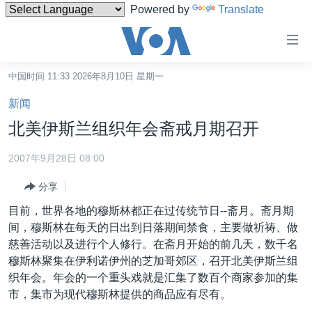
Powered by
Translate
无
障
碍
中国时间 11:33 2026年8月10日 星期一
主页
链
新闻
接
美国
北美伊斯兰组织年会斋戒月期召开
跳
中国
转
2007年9月28日 08:00
台湾
到
分享
内
港澳
容
目前，世界各地的穆斯林都正在过传统节日--斋月。斋月期
国际
跳
间，穆斯林在每天的日出到日落期间禁食，主要做祈祷、做
转
分类新闻
最新国际新闻
慈善活动以及进行个人修行。在斋月开始的前几天，数千名
到
穆斯林聚集在伊利诺伊州的芝加哥郊区，召开北美伊斯兰组
美中关系
印太
经济·金融·贸易
导
织年会。年会的一个重头戏就是汇集了数百个商家参加的集
航
热点专题
中东
人权·法律·宗教
市，集市为现代穆斯林提供的商品应有尽有。
跳