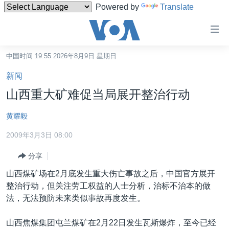
Powered by
Translate
无
障
碍
中国时间 19:55 2026年8月9日 星期日
主页
链
新闻
接
美国
山西重大矿难促当局展开整治行动
跳
中国
转
黄耀毅
台湾
到
2009年3月3日 08:00
内
港澳
容
分享
国际
跳
山西煤矿场在2月底发生重大伤亡事故之后，中国官方展开
转
分类新闻
最新国际新闻
整治行动，但关注劳工权益的人士分析，治标不治本的做
到
美中关系
印太
经济·金融·贸易
法，无法预防未来类似事故再度发生。
导
航
热点专题
中东
人权·法律·宗教
山西焦煤集团屯兰煤矿在2月22日发生瓦斯爆炸，至今已经
跳