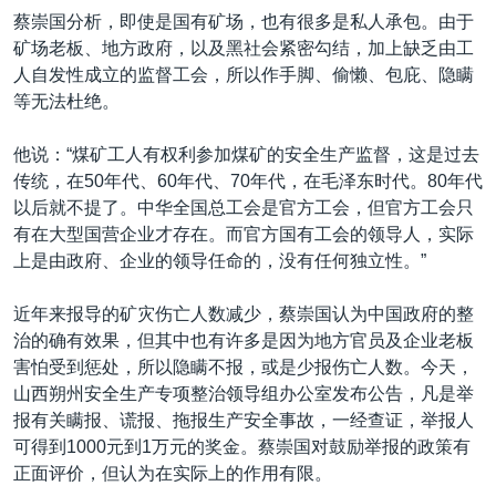
蔡崇国分析，即使是国有矿场，也有很多是私人承包。由于
矿场老板、地方政府，以及黑社会紧密勾结，加上缺乏由工
人自发性成立的监督工会，所以作手脚、偷懒、包庇、隐瞒
等无法杜绝。
他说：“煤矿工人有权利参加煤矿的安全生产监督，这是过去
传统，在50年代、60年代、70年代，在毛泽东时代。80年代
以后就不提了。中华全国总工会是官方工会，但官方工会只
有在大型国营企业才存在。而官方国有工会的领导人，实际
上是由政府、企业的领导任命的，没有任何独立性。”
近年来报导的矿灾伤亡人数减少，蔡崇国认为中国政府的整
治的确有效果，但其中也有许多是因为地方官员及企业老板
害怕受到惩处，所以隐瞒不报，或是少报伤亡人数。今天，
山西朔州安全生产专项整治领导组办公室发布公告，凡是举
报有关瞒报、谎报、拖报生产安全事故，一经查证，举报人
可得到1000元到1万元的奖金。蔡崇国对鼓励举报的政策有
正面评价，但认为在实际上的作用有限。