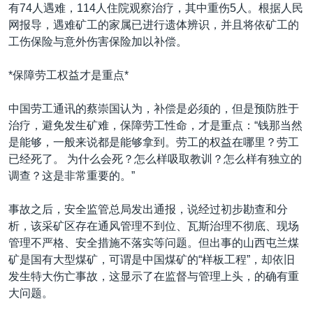
VOA视频
欧洲
科教·文娱·体健
白宫要闻
有74人遇难，114人住院观察治疗，其中重伤5人。根据人民
转
网报导，遇难矿工的家属已进行遗体辨识，并且将依矿工的
到
VOA今日焦点
非洲
军事
国会报道
工伤保险与意外伤害保险加以补偿。
检
中文广播
美洲
劳工
美中关系
索
*保障劳工权益才是重点*
全球议题
环境
美国建国250周年
关注我们
埃博拉疫情
中国劳工通讯的蔡崇国认为，补偿是必须的，但是预防胜于
治疗，避免发生矿难，保障劳工性命，才是重点：“钱那当然
美国之音专访
是能够，一般来说都是能够拿到。劳工的权益在哪里？劳工
重要讲话与声明
已经死了。 为什么会死？怎么样吸取教训？怎么样有独立的
调查？这是非常重要的。”
台海两岸关系
其他语言网站
南中国海争端
事故之后，安全监管总局发出通报，说经过初步勘查和分
析，该采矿区存在通风管理不到位、瓦斯治理不彻底、现场
关注西藏
管理不严格、安全措施不落实等问题。但出事的山西屯兰煤
关注新疆
矿是国有大型煤矿，可谓是中国煤矿的“样板工程”，却依旧
发生特大伤亡事故，这显示了在监督与管理上头，的确有重
GEN Z 看美国
大问题。