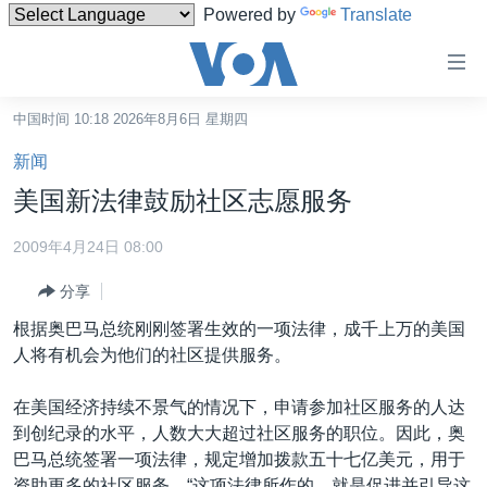
Powered by
Translate
无
障
碍
中国时间 10:18 2026年8月6日 星期四
主页
链
新闻
接
美国
美国新法律鼓励社区志愿服务
跳
中国
转
2009年4月24日 08:00
台湾
到
分享
内
港澳
容
根据奥巴马总统刚刚签署生效的一项法律，成千上万的美国
国际
跳
人将有机会为他们的社区提供服务。
转
分类新闻
最新国际新闻
到
在美国经济持续不景气的情况下，申请参加社区服务的人达
美中关系
印太
经济·金融·贸易
导
到创纪录的水平，人数大大超过社区服务的职位。因此，奥
航
热点专题
中东
人权·法律·宗教
巴马总统签署一项法律，规定增加拨款五十七亿美元，用于
跳
资助更多的社区服务。“这项法律所作的，就是促进并引导这