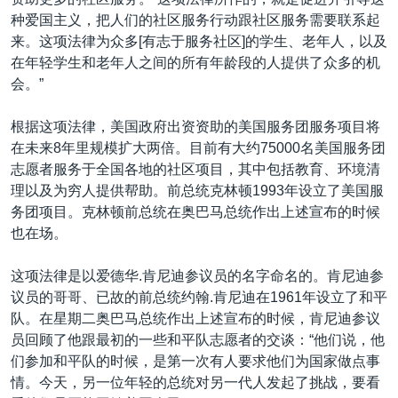
VOA视频
欧洲
科教·文娱·体健
白宫要闻
转
种爱国主义，把人们的社区服务行动跟社区服务需要联系起
到
VOA今日焦点
非洲
军事
国会报道
来。这项法律为众多[有志于服务社区]的学生、老年人，以及
检
在年轻学生和老年人之间的所有年龄段的人提供了众多的机
中文广播
美洲
劳工
美中关系
索
会。”
全球议题
环境
美国建国250周年
关注我们
根据这项法律，美国政府出资资助的美国服务团服务项目将
埃博拉疫情
在未来8年里规模扩大两倍。目前有大约75000名美国服务团
美国之音专访
志愿者服务于全国各地的社区项目，其中包括教育、环境清
理以及为穷人提供帮助。前总统克林顿1993年设立了美国服
重要讲话与声明
务团项目。克林顿前总统在奥巴马总统作出上述宣布的时候
台海两岸关系
也在场。
其他语言网站
南中国海争端
这项法律是以爱德华.肯尼迪参议员的名字命名的。肯尼迪参
关注西藏
议员的哥哥、已故的前总统约翰.肯尼迪在1961年设立了和平
队。在星期二奥巴马总统作出上述宣布的时候，肯尼迪参议
关注新疆
员回顾了他跟最初的一些和平队志愿者的交谈：“他们说，他
GEN Z 看美国
们参加和平队的时候，是第一次有人要求他们为国家做点事
情。今天，另一位年轻的总统对另一代人发起了挑战，要看