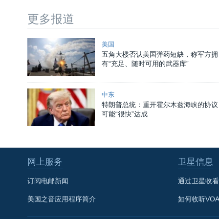
更多报道
美国
五角大楼否认美国弹药短缺，称军方拥
有“充足、随时可用的武器库”
中东
特朗普总统：重开霍尔木兹海峡的协议
可能“很快”达成
网上服务
卫星信息
订阅电邮新闻
通过卫星收看
美国之音应用程序简介
如何收听VO