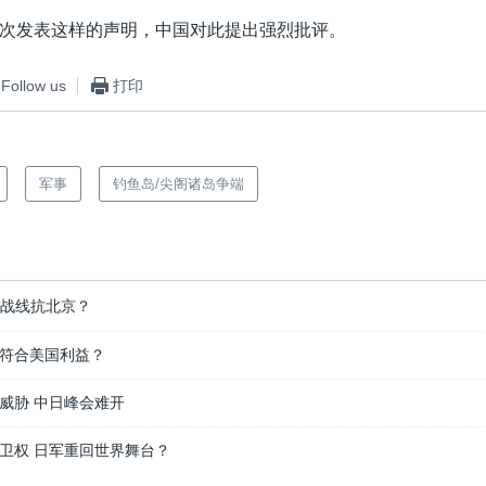
次发表这样的声明，中国对此提出强烈批评。
Follow us
打印
军事
钓鱼岛/尖阁诸岛争端
扩战线抗北京？
符合美国利益？
威胁 中日峰会难开
卫权 日军重回世界舞台？