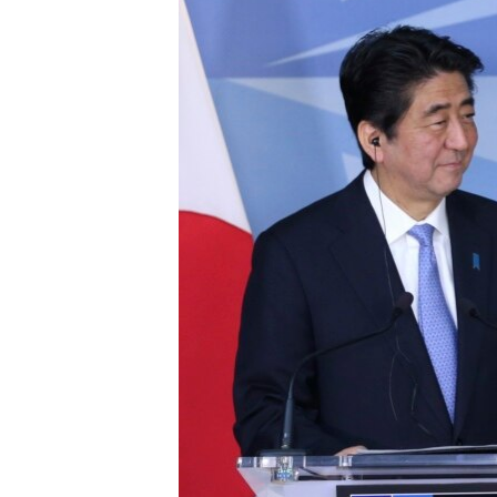
转
VOA今日焦点
非洲
军事
国会报道
到
检
中文广播
美洲
劳工
美中关系
索
全球议题
环境
美国建国250周年
埃博拉疫情
美国之音专访
重要讲话与声明
台海两岸关系
南中国海争端
关注西藏
关注新疆
GEN Z 看美国