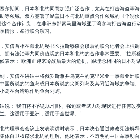
塞尔期间，日本和北约同意加强广泛合作，尤其在打击海盗等海
助等领域。双方签署了涵盖日本与北约重点合作领域的《个别伙
根据这个合作计划，在非洲东部索马里海域亚丁湾参与打击海盗行
享情报，举行联合演习。
，安倍首相在跟北约秘书长拉斯穆森会谈后的联合记者会上强调
。拥有法治等共同价值观的日本和北约的合作非常重要。”拉斯
候表示：“欧洲正迎来冷战后最大的危机。跟理念相同的日本对话
到，安倍在讲话中将俄罗斯兼并乌克兰的克里米亚一事跟亚洲联
中国所说的钓鱼岛或日本所说的尖阁列岛及其附近海域的争端。
小岛在台湾称作钓鱼台列屿。
话说：“我们将不容忍以恫吓、强迫或者武力对现状进行任何改
兰。这适用于亚洲，适用于全世界。”
北约理事会会议上发表演讲时表示，日本决心通过修改宪法解释
集体自卫权谋求北约的理解。他还表示，不透明的中国军事动向