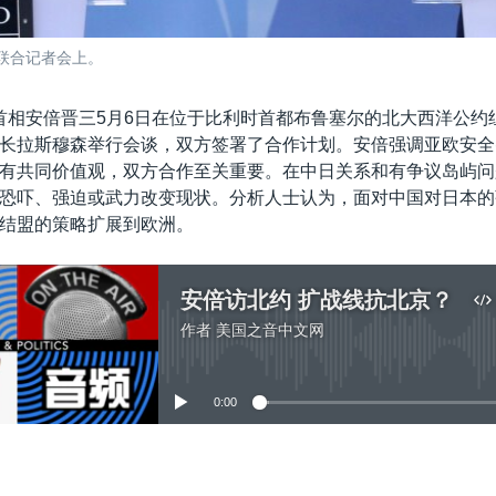
联合记者会上。
首相安倍晋三5月6日在位于比利时首都布鲁塞尔的北大西洋公约组
长拉斯穆森举行会谈，双方签署了合作计划。安倍强调亚欧安全
有共同价值观，双方合作至关重要。在中日关系和有争议岛屿问
恐吓、强迫或武力改变现状。分析人士认为，面对中国对日本的
结盟的策略扩展到欧洲。
安倍访北约 扩战线抗北京？
作者
美国之音中文网
没有媒体可用资源
0:00
嵌入