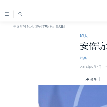
无
障
碍
检
中国时间 16:45 2026年8月9日 星期日
主页
索
链
印太
美国
接
安倍访
中国
跳
转
台湾
叶兵
到
港澳
内
2014年5月7日 22:
容
国际
跳
分类新闻
分享
最新国际新闻
转
到
美中关系
印太
经济·金融·贸易
导
热点专题
中东
人权·法律·宗教
航
跳
VOA视频
欧洲
科教·文娱·体健
白宫要闻