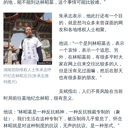
的地，能不能到达林昭墓，这个事情可能比较难。”
朱承志表示，他此行还有一个目
的，就是想与众多未曾谋面的网
友和各地维权人士相聚。
他说：“一个是到林昭墓去，表示
一个哀悼，表示一个追思。另
外，在林昭墓前，有很多平时大
家在网上往来交往比较多的人，
湖南邵阳维权人士朱承志呼
但是没有见过面嘛，然后在那天
吁纪念林昭忌日(朱承志推
也有很多新的朋友。”
特图片)
吴斌指出，人们不畏风险在当前
时局前往墓地纪念林昭，很有意义。
他说：“林昭墓是一种反抗精神，一种反抗独裁专制的 （象
征）。我们生活在这种专制下，被压制得几乎窒息了。怀念
林昭就是对这种制度的抗议，无声的抗议。是一种形式。”