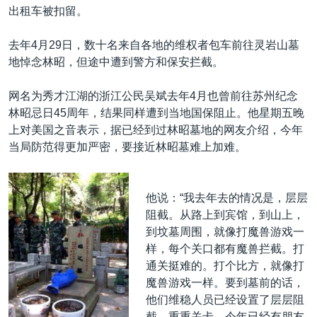
出租车被扣留。
去年4月29日，数十名来自各地的维权者包车前往灵岩山墓
地悼念林昭，但途中遭到警方和保安拦截。
网名为秀才江湖的浙江公民吴斌去年4月也曾前往苏州纪念
林昭忌日45周年，结果同样遭到当地国保阻止。他星期五晚
上对美国之音表示，据已经到过林昭墓地的网友介绍，今年
当局防范得更加严密，要接近林昭墓难上加难。
他说：“我去年去的情况是，层层
阻截。从路上到宾馆，到山上，
到坟墓周围，就像打魔兽游戏一
样，每个关口都有魔兽拦截。打
通关挺难的。打个比方，就像打
魔兽游戏一样。要到墓前的话，
他们维稳人员已经设置了层层阻
截，重重关卡。今年已经有朋友