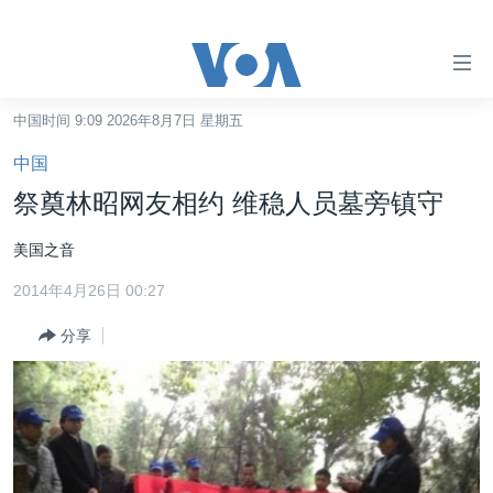
无
障
碍
中国时间 9:09 2026年8月7日 星期五
主页
链
中国
接
美国
祭奠林昭网友相约 维稳人员墓旁镇守
跳
中国
转
美国之音
台湾
到
2014年4月26日 00:27
内
港澳
容
分享
国际
跳
转
分类新闻
最新国际新闻
到
美中关系
印太
经济·金融·贸易
导
航
热点专题
中东
人权·法律·宗教
跳