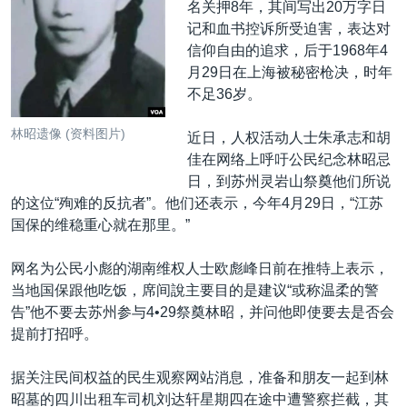
名关押8年，其间写出20万字日
记和血书控诉所受迫害，表达对
信仰自由的追求，后于1968年4
月29日在上海被秘密枪决，时年
不足36岁。
林昭遗像 (资料图片)
近日，人权活动人士朱承志和胡
佳在网络上呼吁公民纪念林昭忌
日，到苏州灵岩山祭奠他们所说
的这位“殉难的反抗者”。他们还表示，今年4月29日，“江苏
国保的维稳重心就在那里。”
网名为公民小彪的湖南维权人士欧彪峰日前在推特上表示，
当地国保跟他吃饭，席间說主要目的是建议“或称温柔的警
告”他不要去苏州参与4•29祭奠林昭，并问他即使要去是否会
提前打招呼。
据关注民间权益的民生观察网站消息，准备和朋友一起到林
昭墓的四川出租车司机刘达轩星期四在途中遭警察拦截，其