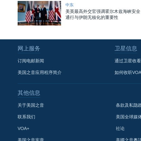
中东
美英最高外交官强调霍尔木兹海峡安全
通行与伊朗无核化的重要性
网上服务
卫星信息
订阅电邮新闻
通过卫星收看
美国之音应用程序简介
如何收听VO
其他信息
关于美国之音
条款及私隐
联系我们
美国全球媒
VOA+
社论
关注我们
美国之音宪章
美國之音粵