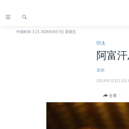
无
障
碍
检
中国时间 3:21 2026年8月7日 星期五
主页
索
链
印太
美国
接
阿富汗
中国
跳
转
台湾
古尔
到
港澳
内
2014年12月11日 0
容
国际
跳
分类新闻
分享
最新国际新闻
转
到
美中关系
印太
经济·金融·贸易
导
热点专题
中东
人权·法律·宗教
航
跳
VOA视频
欧洲
科教·文娱·体健
白宫要闻