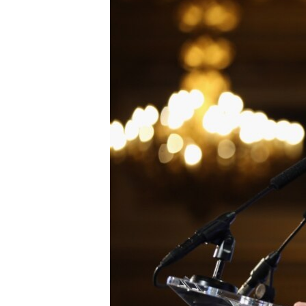
转
VOA今日焦点
非洲
军事
国会报道
到
检
中文广播
美洲
劳工
美中关系
索
全球议题
环境
美国建国250周年
埃博拉疫情
美国之音专访
重要讲话与声明
台海两岸关系
南中国海争端
关注西藏
关注新疆
GEN Z 看美国