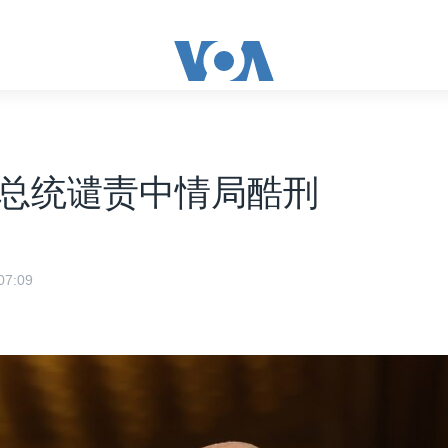
总统谴责中情局酷刑
7:09