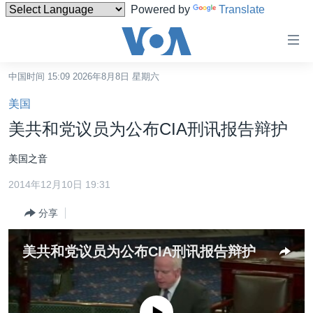
Powered by
Translate
无
障
碍
中国时间 15:09 2026年8月8日 星期六
主页
链
美国
接
美国
美共和党议员为公布CIA刑讯报告辩护
跳
中国
转
美国之音
台湾
到
2014年12月10日 19:31
内
港澳
容
分享
国际
跳
转
分类新闻
最新国际新闻
美共和党议员为公布CIA刑讯报告辩护
到
美中关系
印太
经济·金融·贸易
导
航
热点专题
中东
人权·法律·宗教
跳