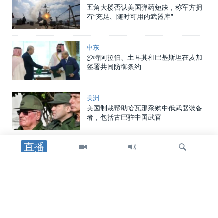
五角大楼否认美国弹药短缺，称军方拥
有“充足、随时可用的武器库”
中东
沙特阿拉伯、土耳其和巴基斯坦在麦加
签署共同防御条约
美洲
美国制裁帮助哈瓦那采购中俄武器装备
者，包括古巴驻中国武官
直播
中东
特朗普总统：重开霍尔木兹海峡的协议
可能“很快”达成
检
中东
索
美国官员：霍尔木兹海峡临时航线无需