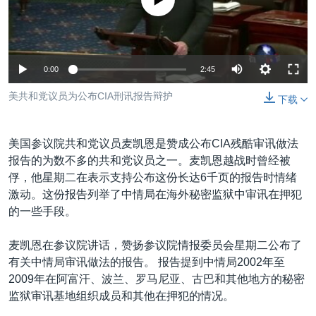
没有媒体可用资源
VOA视频
欧洲
科教·文娱·体健
白宫要闻
转
到
VOA今日焦点
非洲
军事
国会报道
检
中文广播
美洲
劳工
美中关系
索
0:00
2:45
全球议题
环境
美国建国250周年
关注我们
美共和党议员为公布CIA刑讯报告辩护
下载
埃博拉疫情
美国之音专访
美国参议院共和党议员麦凯恩是赞成公布CIA残酷审讯做法
重要讲话与声明
报告的为数不多的共和党议员之一。麦凯恩越战时曾经被
俘，他星期二在表示支持公布这份长达6千页的报告时情绪
台海两岸关系
其他语言网站
激动。这份报告列举了中情局在海外秘密监狱中审讯在押犯
南中国海争端
的一些手段。
关注西藏
麦凯恩在参议院讲话，赞扬参议院情报委员会星期二公布了
关注新疆
有关中情局审讯做法的报告。 报告提到中情局2002年至
2009年在阿富汗、波兰、罗马尼亚、古巴和其他地方的秘密
GEN Z 看美国
监狱审讯基地组织成员和其他在押犯的情况。