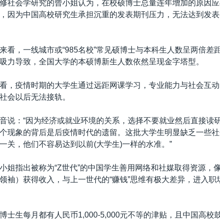
修社会学研究的曾小姐认为，在校硕博士总量连年增加的原因应
，因为中国高校研究生承担沉重的发表期刊压力，无法达到发表
来看，一线城市或“985名校”常见硕博士与本科生人数呈两倍差
吸力导致，全国大学的本硕博新生人数依然呈现金字塔型。
看，疫情时期的大学生通过远距网课学习，专业能力与社会互动
社会以后无法接轨。
音说：“因为经济或就业环境的关系，选择不要就业然后直接读
个现象的背后是后疫情时代的遗留。这批大学生明显缺乏一些社
一关，他们不容易达到以前(大学生)一样的水准。”
小姐指出被称为“Z世代”的中国学生善用网络和社媒取得资源，
见领袖）获得收入，与上一世代的“赚钱”思维有极大差异，进入职
士生每月都有人民币1,000-5,000元不等的津贴，且中国高