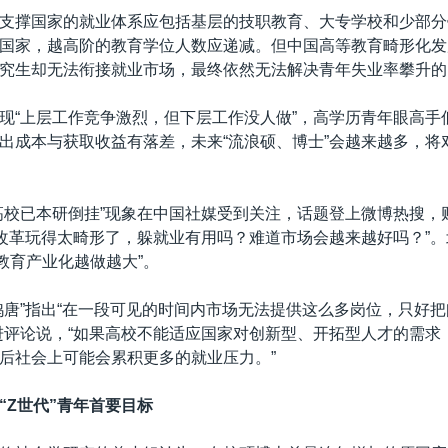
支撑国家的就业体系应包括基层的技职教育、大专学校和少部分
国家，越高阶的教育学位人数应递减。但中国高等教育畸形化发
究生却无法衔接就业市场，最终依然无法解决青年失业率攀升的
现“上层工作竞争激烈，但下层工作没人做”，高学历青年眼高手
出成本与获取收益有落差，未来“流浪硕、博士”会越来越多，将
高校已本研倒挂”现象在中国社媒受到关注，话题登上微博热搜，
育改革玩得太畸形了，躲就业有用吗？难道市场会越来越好吗？”
言“教育产业化越做越大”。
鸭唐”指出“在一段可见的时间内市场无法提供这么多岗位，只好
进评论说，“如果高校不能适应国家对创新型、开拓型人才的需求
后社会上可能会累积更多的就业压力。”
“Z世代”青年首要目标