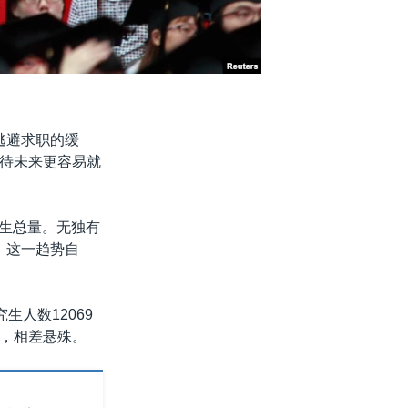
逃避求职的缓
待未来更容易就
科生总量。无独有
。这一趋势自
生人数12069
人，相差悬殊。