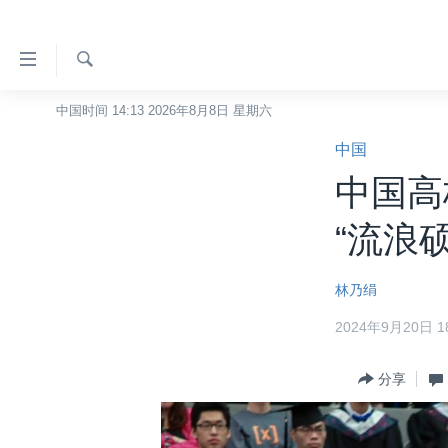
无
障
碍
检
中国时间 14:13 2026年8月8日 星期六
主页
索
链
中国
美国
接
中国高
中国
跳
转
台湾
“流浪
到
港澳
内
林乃绢
容
国际
跳
2024年9月20日 18
分类新闻
最新国际新闻
转
到
美中关系
印太
经济·金融·贸易
分享
导
热点专题
中东
人权·法律·宗教
航
跳
VOA视频
欧洲
科教·文娱·体健
白宫要闻