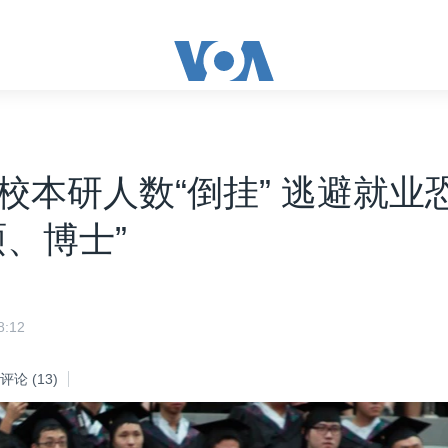
校本研人数“倒挂” 逃避就业
硕、博士”
:12
评论
(13)