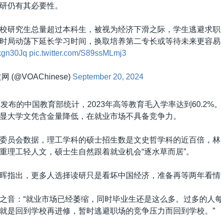
研仍有其必要性。
校研究生总量超过本科生，被视为经济下滑之际，学生逃避求职
时局动荡下延长学习时间，换取培养第二专长或等待未来更容易
Kkgn30Jq
pic.twitter.com/S89ssMLmj3
 (@VOAChinese)
September 20, 2024
日发布的中国教育部统计，2023年高等教育毛入学率达到60.2%
显大学文凭含金量降低，在就业市场不具备竞争力。
委员会数据，理工学科的硕士招生数是文史哲学科的近百倍，林
重理工轻人文，硕士生自然跟着就业机会“逐水草而居”。
晖指出，更多人选择读研只是看坏中国经济，准备再等两年看情
之音：“就业市场已经萎缩，同时毕业生还是这么多。过多的人
就是回到学校再进修，暂时逃避职场的竞争压力而回到学校。”