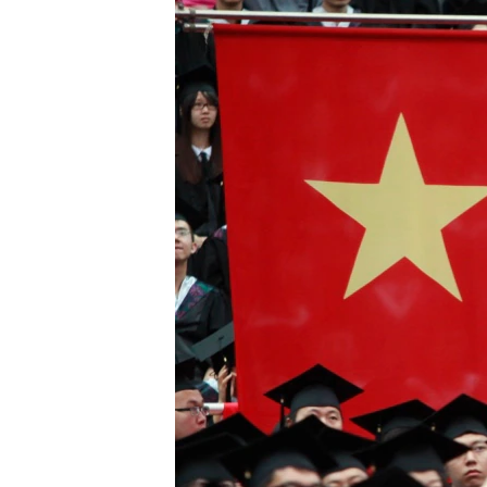
转
VOA今日焦点
非洲
军事
国会报道
到
检
中文广播
美洲
劳工
美中关系
索
全球议题
环境
美国建国250周年
埃博拉疫情
美国之音专访
重要讲话与声明
台海两岸关系
南中国海争端
关注西藏
关注新疆
GEN Z 看美国