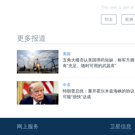
This item is part of
印太
欧洲
更多报道
美国
五角大楼否认美国弹药短缺，称军方拥
有“充足、随时可用的武器库”
中东
特朗普总统：重开霍尔木兹海峡的协议
可能“很快”达成
网上服务
卫星信息