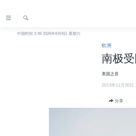
无
障
碍
检
中国时间 3:49 2026年8月8日 星期六
主页
索
链
欧洲
美国
接
南极受
中国
跳
转
台湾
美国之音
到
港澳
内
2013年12月30日 1
容
国际
跳
分类新闻
分享
最新国际新闻
转
到
美中关系
印太
经济·金融·贸易
导
热点专题
中东
人权·法律·宗教
航
跳
VOA视频
欧洲
科教·文娱·体健
白宫要闻