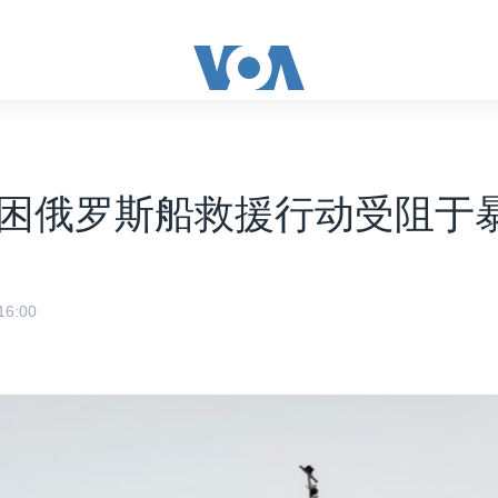
困俄罗斯船救援行动受阻于
6:00