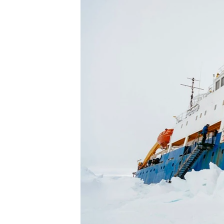
转
VOA今日焦点
非洲
军事
国会报道
到
检
中文广播
美洲
劳工
美中关系
索
全球议题
环境
美国建国250周年
埃博拉疫情
美国之音专访
重要讲话与声明
台海两岸关系
南中国海争端
关注西藏
关注新疆
GEN Z 看美国