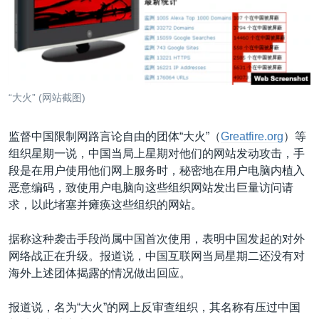
VOA视频
欧洲
科教·文娱·体健
白宫要闻
转
到
VOA今日焦点
非洲
军事
国会报道
检
中文广播
美洲
劳工
美中关系
索
全球议题
环境
美国建国250周年
关注我们
“大火” (网站截图)
埃博拉疫情
美国之音专访
监督中国限制网路言论自由的团体“大火”（
Greatfire.org
）等
组织星期一说，中国当局上星期对他们的网站发动攻击，手
重要讲话与声明
段是在用户使用他们网上服务时，秘密地在用户电脑内植入
台海两岸关系
恶意编码，致使用户电脑向这些组织网站发出巨量访问请
其他语言网站
求，以此堵塞并瘫痪这些组织的网站。
南中国海争端
关注西藏
据称这种袭击手段尚属中国首次使用，表明中国发起的对外
网络战正在升级。报道说，中国互联网当局星期二还没有对
关注新疆
海外上述团体揭露的情况做出回应。
GEN Z 看美国
报道说，名为“大火”的网上反审查组织，其名称有压过中国