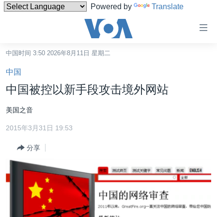
Powered by
Translate
无
障
碍
中国时间 3:50 2026年8月11日 星期二
主页
链
中国
接
美国
中国被控以新手段攻击境外网站
跳
中国
转
美国之音
台湾
到
2015年3月31日 19:53
内
港澳
容
分享
国际
跳
转
分类新闻
最新国际新闻
到
美中关系
印太
经济·金融·贸易
导
航
热点专题
中东
人权·法律·宗教
跳