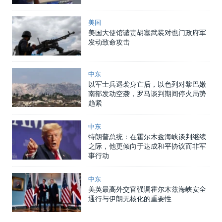
美国
美国大使馆谴责胡塞武装对也门政府军
发动致命攻击
中东
以军士兵遇袭身亡后，以色列对黎巴嫩
南部发动空袭，罗马谈判期间停火局势
趋紧
中东
特朗普总统：在霍尔木兹海峡谈判继续
之际，他更倾向于达成和平协议而非军
事行动
中东
美英最高外交官强调霍尔木兹海峡安全
通行与伊朗无核化的重要性