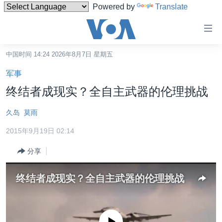
Powered by
Translate
无
障
碍
中国时间 14:24 2026年8月7日 星期五
主页
链
军事
接
美国
终结者成现实？全自主武器的伦理挑战
跳
中国
转
久岛
莫雨
台湾
到
2015年9月19日 02:14
内
港澳
容
分享
国际
跳
转
分类新闻
最新国际新闻
终结者成现实？全自主武器的伦理挑战
到
美中关系
印太
经济·金融·贸易
导
航
热点专题
中东
人权·法律·宗教
跳