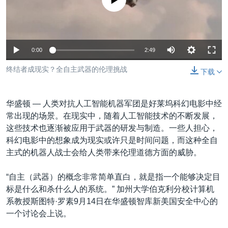
没有媒体可用资源
VOA视频
欧洲
科教·文娱·体健
白宫要闻
转
到
VOA今日焦点
非洲
军事
国会报道
检
中文广播
美洲
劳工
美中关系
索
0:00
2:49
全球议题
环境
美国建国250周年
关注我们
终结者成现实？全自主武器的伦理挑战
下载
埃博拉疫情
美国之音专访
华盛顿 —
人类对抗人工智能机器军团是好莱坞科幻电影中经
重要讲话与声明
常出现的场景。在现实中，随着人工智能技术的不断发展，
这些技术也逐渐被应用于武器的研发与制造。一些人担心，
台海两岸关系
其他语言网站
科幻电影中的想象成为现实或许只是时间问题，而这种全自
南中国海争端
主式的机器人战士会给人类带来伦理道德方面的威胁。
关注西藏
“自主（武器）的概念非常简单直白，就是指一个能够决定目
关注新疆
标是什么和杀什么人的系统。” 加州大学伯克利分校计算机
系教授斯图特·罗素9月14日在华盛顿智库新美国安全中心的
GEN Z 看美国
一个讨论会上说。