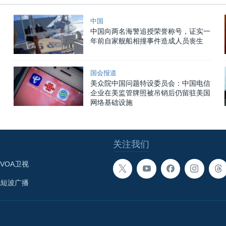
中国
中国向两名海警追授荣誉称号，证实一
年前自家舰船相撞事件造成人员丧生
国会报道
美众院中国问题特设委员会：中国电信
企业在美监管牌照被吊销后仍留驻美国
网络基础设施
关注我们
VOA卫视
A短波广播