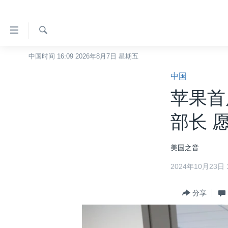
无
障
碍
检
中国时间 16:09 2026年8月7日 星期五
主页
索
链
中国
美国
接
苹果首
中国
跳
转
台湾
部长 
到
港澳
内
美国之音
容
国际
跳
2024年10月23日 1
分类新闻
最新国际新闻
转
到
美中关系
印太
经济·金融·贸易
分享
导
热点专题
中东
人权·法律·宗教
航
跳
VOA视频
欧洲
科教·文娱·体健
白宫要闻