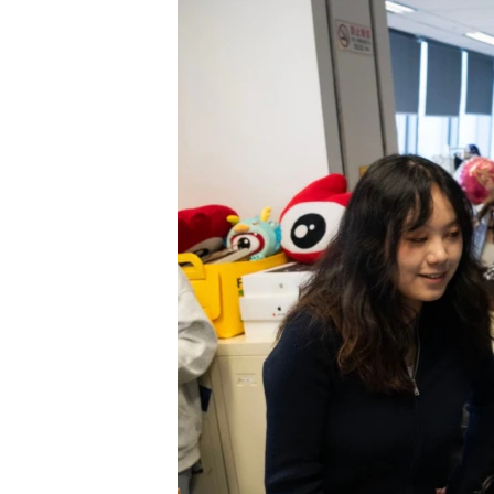
转
VOA今日焦点
非洲
军事
国会报道
到
检
中文广播
美洲
劳工
美中关系
索
全球议题
环境
美国建国250周年
埃博拉疫情
美国之音专访
重要讲话与声明
台海两岸关系
南中国海争端
关注西藏
关注新疆
GEN Z 看美国