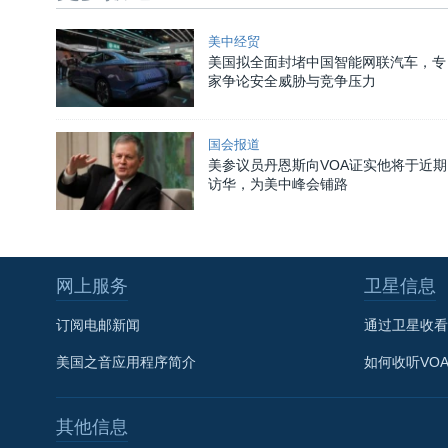
美中经贸
美国拟全面封堵中国智能网联汽车，专
家争论安全威胁与竞争压力
国会报道
美参议员丹恩斯向VOA证实他将于近期
访华，为美中峰会铺路
网上服务
卫星信息
订阅电邮新闻
通过卫星收看
美国之音应用程序简介
如何收听VO
其他信息