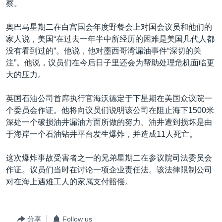
察。
VOA视频
欧洲
科教·文娱·体健
白宫要闻
转
到
VOA今日焦点
非洲
军事
国会报道
奥巴马星期二在白宫国会年度野餐会上对国会议员和他们的
检
家人说，美国“在过去一年半中所经历的困难是美国几代人都
中文广播
美洲
劳工
美中关系
索
没有看到过的”。他说，他对墨西哥湾漏油事件“深切的关
全球议题
环境
美国建国250周年
注”。他说，议员们在今后日子里还会为帮助处理危机面临更
关注我们
大的压力。
埃博拉疫情
美国之音专访
英国石油公司首席执行官海沃德定于下星期在美国众议院一
个委员会作证。他将向议员们说明该公司在阻止海下1500米
重要讲话与声明
深处一个破损油井漏油方面所做的努力。油井遭到损坏是由
台海两岸关系
其他语言网站
于海岸一个石油钻井平台发生爆炸，并造成11人死亡。
南中国海争端
这次爆炸事故受害者之一的兄弟星期二在参议院司法委员会
关注西藏
作证。议员们当时在讨论一项企业责任法。该法律限制公司
对在海上遇难工人的家属支付赔偿。
关注新疆
GEN Z 看美国
分享
Follow us