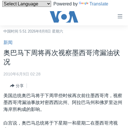
Powered by
Translate
无
障
碍
中国时间 5:51 2026年8月8日 星期六
主页
链
新闻
接
美国
奥巴马下周将再次视察墨西哥湾漏油状
跳
中国
况
转
台湾
到
2010年6月9日 02:28
内
港澳
容
分享
国际
跳
美国总统奥巴马将于下周早些时候再次前往墨西哥湾，视察
转
分类新闻
最新国际新闻
墨西哥湾漏油事故对密西西比州、阿拉巴马州和佛罗里达州
到
海岸所构成的影响。
美中关系
印太
经济·金融·贸易
导
航
热点专题
中东
人权·法律·宗教
白宫说，奥巴马总统将于下星期一和星期二在墨西哥湾视
跳