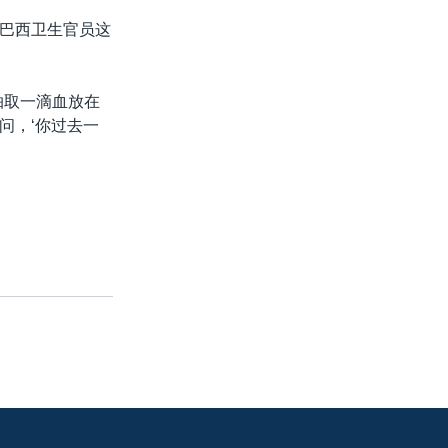
巴西卫生官员这
抽取一滴血放在
问，‘你过去一