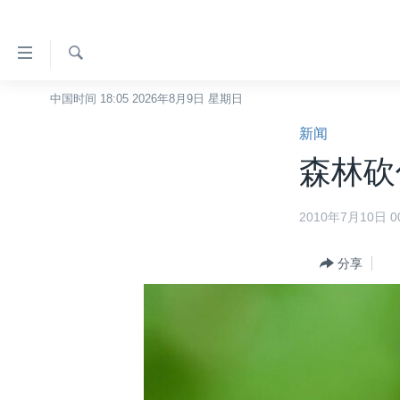
无
障
碍
检
中国时间 18:05 2026年8月9日 星期日
主页
索
链
新闻
美国
接
森林砍
中国
跳
转
台湾
2010年7月10日 00
到
港澳
内
容
分享
国际
跳
分类新闻
最新国际新闻
转
到
美中关系
印太
经济·金融·贸易
导
热点专题
中东
人权·法律·宗教
航
跳
VOA视频
欧洲
科教·文娱·体健
白宫要闻