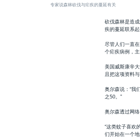
专家说森林砍伐与疟疾的蔓延有关
砍伐森林是造成
疾的蔓延联系起
尽管人们一直在
个疟疾病例，主
美国威斯康辛大
且把这项资料与
奥尔森说：“我
之50。”
奥尔森透过网络
“这类蚊子喜欢
们开始在一个地