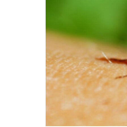
转
VOA今日焦点
非洲
军事
国会报道
到
检
中文广播
美洲
劳工
美中关系
索
全球议题
环境
美国建国250周年
埃博拉疫情
美国之音专访
重要讲话与声明
台海两岸关系
南中国海争端
关注西藏
关注新疆
GEN Z 看美国