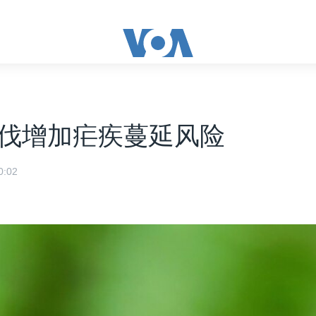
伐增加疟疾蔓延风险
:02