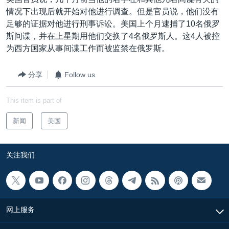
VOA视频
欧洲
科教·文娱·体健
白宫要闻
转
情况下出现后就开始对他进行调查。但是官员说，他们没有
到
VOA今日焦点
非洲
军事
国会报道
足够的证据对他进行刑事诉讼。美国上个月逮捕了10名俄罗
检
斯间谍，并在上星期用他们交换了4名俄罗斯人。这4人被控
中文广播
美洲
劳工
美中关系
索
为西方国家从事间谍工作而被监禁在俄罗斯。
全球议题
环境
美国建国250周年
关注我们
分享
Follow us
埃博拉疫情
美国之音专访
This item is part of
重要讲话与声明
新闻
美国
台海两岸关系
其他语言网站
南中国海争端
关注我们
关注西藏
关注新疆
GEN Z 看美国
网上服务