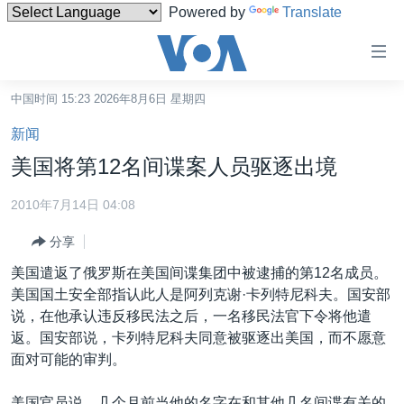
Powered by
Translate
无
障
碍
中国时间 15:23 2026年8月6日 星期四
主页
链
新闻
接
美国
美国将第12名间谍案人员驱逐出境
跳
中国
转
2010年7月14日 04:08
台湾
到
分享
内
港澳
容
美国遣返了俄罗斯在美国间谍集团中被逮捕的第12名成员。
国际
跳
美国国土安全部指认此人是阿列克谢·卡列特尼科夫。国安部
转
分类新闻
最新国际新闻
说，在他承认违反移民法之后，一名移民法官下令将他遣
到
返。国安部说，卡列特尼科夫同意被驱逐出美国，而不愿意
美中关系
印太
经济·金融·贸易
导
面对可能的审判。
航
热点专题
中东
人权·法律·宗教
跳
美国官员说，几个月前当他的名字在和其他几名间谍有关的