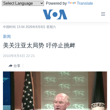
Powered by
Translate
无
障
碍
中国时间 13:04 2026年8月8日 星期六
主页
链
新闻
接
美国
美关注亚太局势 吁停止挑衅
跳
中国
转
2010年8月4日 22:21
台湾
到
分享
内
港澳
容
国际
跳
转
分类新闻
最新国际新闻
到
美中关系
印太
经济·金融·贸易
导
航
热点专题
中东
人权·法律·宗教
跳