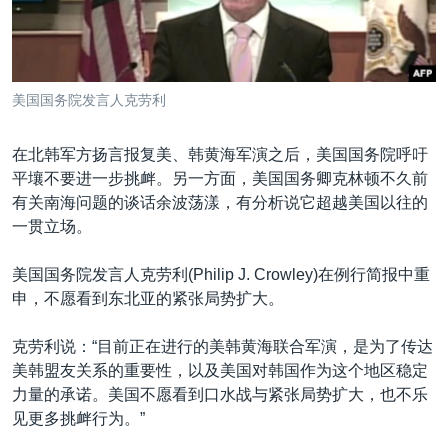
VOA视频
欧洲
科教·文娱·体健
白宫要闻
转
到
VOA今日焦点
非洲
军事
国会报道
检
中文广播
美洲
劳工
美中关系
索
美国国务院发言人克劳利
全球议题
环境
美国建国250周年
关注我们
埃博拉疫情
在北韩军方扬言报复美、韩黄海军演之后，美国国务院呼吁
平壤不要进一步挑衅。另一方面，美国国务卿克林顿不久前
美国之音专访
有关南海问题的谈话余波荡漾，有分析说它超越美国以往的
重要讲话与声明
一贯立场。
台海两岸关系
其他语言网站
美国国务院发言人克劳利(Philip J. Crowley)在例行简报中重
南中国海争端
申，不愿看到东北亚的紧张局势扩大。
关注西藏
克劳利说：“目前正在进行的美韩黄海联合军演，是为了传达
关注新疆
美韩盟友关系的重要性，以及美国对韩国作为这个地区稳定
力量的承诺。美国不愿看到口水战与紧张局势扩大，也不乐
GEN Z 看美国
见更多挑衅行为。”