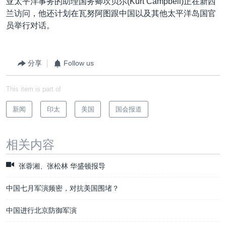
亚太平洋事务的助理国务卿坎贝尔(Kurt Campbell)正在新西
兰访问，他还计划在瓦努阿图跟中国以及其他太平洋岛国官
员举行对话。
分享
Follow us
This item is part of
新闻
印太
美国
国会报道
相关内容
张蓉湘、张松林 华盛顿报导
中国七月军演频密，对抗美国围堵？
中国进行北京防御军演