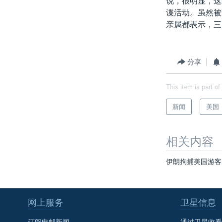
说，很明显，这
转
谍活动。虽然被
VOA今日焦点
非洲
军事
国会报道
到
亲属都表示，三
检
中文广播
美洲
劳工
美中关系
索
全球议题
环境
美国建国250周年
分享
埃博拉疫情
美国之音专访
This item is part of
重要讲话与声明
新闻
美国
台海两岸关系
南中国海争端
相关内容
关注西藏
伊朗拘捕美国游客
关注新疆
GEN Z 看美国
网上服务
卫星信息