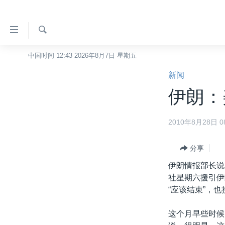
无
障
碍
检
中国时间 12:43 2026年8月7日 星期五
主页
索
链
新闻
美国
接
伊朗：
中国
跳
转
台湾
2010年8月28日 08
到
港澳
内
容
分享
国际
跳
伊朗情报部长说
分类新闻
最新国际新闻
转
社星期六援引伊
到
美中关系
印太
经济·金融·贸易
“应该结束”，
导
热点专题
中东
人权·法律·宗教
航
这个月早些时候
跳
VOA视频
欧洲
科教·文娱·体健
白宫要闻