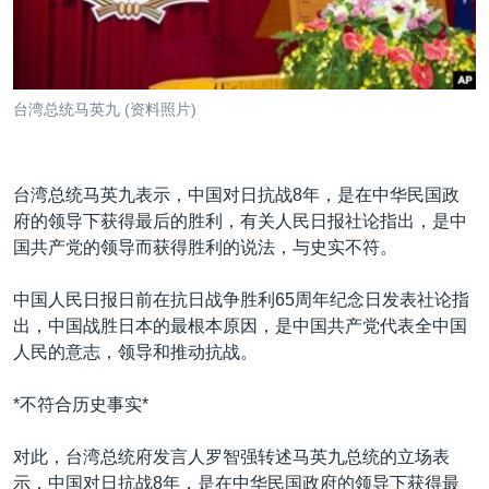
VOA视频
欧洲
科教·文娱·体健
白宫要闻
转
到
VOA今日焦点
非洲
军事
国会报道
检
中文广播
美洲
劳工
美中关系
索
台湾总统马英九 (资料照片)
全球议题
环境
美国建国250周年
关注我们
埃博拉疫情
台湾总统马英九表示，中国对日抗战8年，是在中华民国政
美国之音专访
府的领导下获得最后的胜利，有关人民日报社论指出，是中
重要讲话与声明
国共产党的领导而获得胜利的说法，与史实不符。
台海两岸关系
其他语言网站
中国人民日报日前在抗日战争胜利65周年纪念日发表社论指
南中国海争端
出，中国战胜日本的最根本原因，是中国共产党代表全中国
人民的意志，领导和推动抗战。
关注西藏
关注新疆
*不符合历史事实*
GEN Z 看美国
对此，台湾总统府发言人罗智强转述马英九总统的立场表
示，中国对日抗战8年，是在中华民国政府的领导下获得最