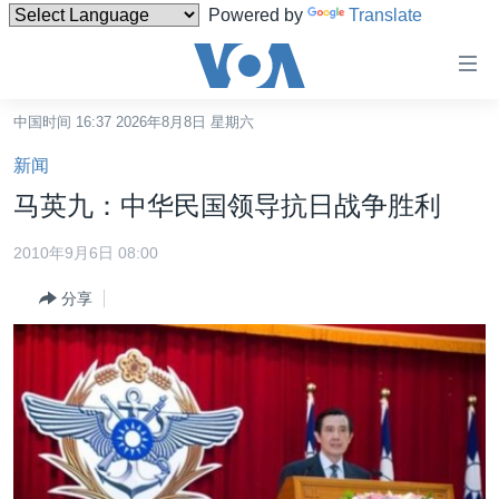
Powered by
Translate
无
障
碍
中国时间 16:37 2026年8月8日 星期六
主页
链
新闻
接
美国
马英九：中华民国领导抗日战争胜利
跳
中国
转
2010年9月6日 08:00
台湾
到
分享
内
港澳
容
国际
跳
转
分类新闻
最新国际新闻
到
美中关系
印太
经济·金融·贸易
导
航
热点专题
中东
人权·法律·宗教
跳