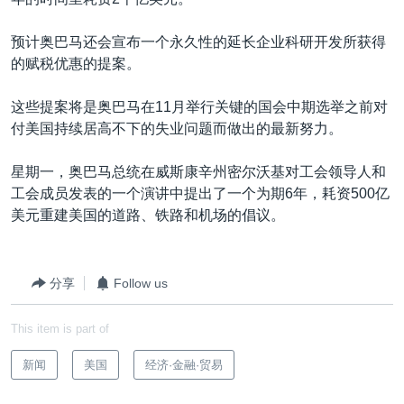
VOA视频
欧洲
科教·文娱·体健
白宫要闻
转
到
VOA今日焦点
非洲
军事
国会报道
预计奥巴马还会宣布一个永久性的延长企业科研开发所获得
检
的赋税优惠的提案。
中文广播
美洲
劳工
美中关系
索
全球议题
环境
美国建国250周年
这些提案将是奥巴马在11月举行关键的国会中期选举之前对
关注我们
付美国持续居高不下的失业问题而做出的最新努力。
埃博拉疫情
美国之音专访
星期一，奥巴马总统在威斯康辛州密尔沃基对工会领导人和
工会成员发表的一个演讲中提出了一个为期6年，耗资500亿
重要讲话与声明
美元重建美国的道路、铁路和机场的倡议。
台海两岸关系
其他语言网站
南中国海争端
分享
Follow us
关注西藏
This item is part of
关注新疆
GEN Z 看美国
新闻
美国
经济·金融·贸易