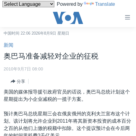
Powered by
Translate
无
障
碍
中国时间 22:06 2026年8月9日 星期日
主页
链
新闻
接
美国
奥巴马准备减轻对企业的征税
跳
中国
转
2010年9月7日 08:00
台湾
到
分享
内
港澳
容
美国的媒体报导援引政府官员的话说，奥巴马总统计划这个
国际
跳
星期提出为小企业减税的一揽子方案。
转
分类新闻
最新国际新闻
到
预计奥巴马总统星期三会在俄亥俄州的克利夫兰宣布这个计
美中关系
印太
经济·金融·贸易
导
划。该计划将允许企业到2011年将其新资本投资的成本百分
航
热点专题
中东
人权·法律·宗教
之百的从他们上缴的税额中扣除。这个提议预计会在今后两
跳
年的时间里耗费2千亿美元。