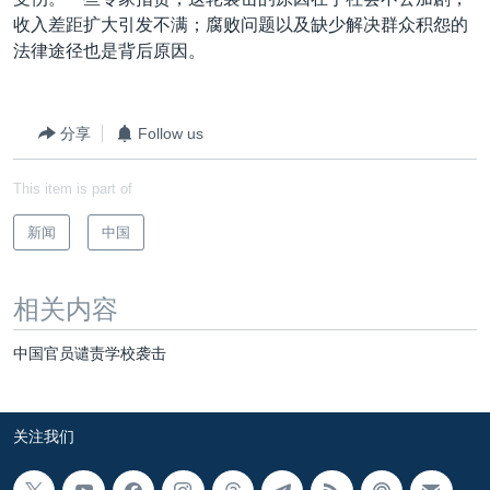
VOA视频
欧洲
科教·文娱·体健
白宫要闻
转
收入差距扩大引发不满；腐败问题以及缺少解决群众积怨的
到
VOA今日焦点
非洲
军事
国会报道
法律途径也是背后原因。
检
中文广播
美洲
劳工
美中关系
索
全球议题
环境
美国建国250周年
分享
Follow us
关注我们
埃博拉疫情
This item is part of
美国之音专访
新闻
中国
重要讲话与声明
台海两岸关系
其他语言网站
相关内容
南中国海争端
中国官员谴责学校袭击
关注西藏
关注新疆
关注我们
GEN Z 看美国