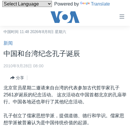
Powered by
Translate
无
障
碍
中国时间 11:48 2026年8月8日 星期六
主页
链
新闻
接
美国
中国和台湾纪念孔子诞辰
跳
中国
转
2010年9月28日 08:00
台湾
到
分享
内
港澳
容
北京官员星期二邀请来自台湾的代表参加古代哲学家孔子
国际
跳
2561岁诞辰的纪念活动。 这次活动在中国首都北京的孔庙举
转
分类新闻
最新国际新闻
行。中国各地还也举行了其他纪念活动。
到
美中关系
印太
经济·金融·贸易
导
孔子创立了儒家思想学派，提倡道德、德行和学识。儒家思
航
热点专题
中东
人权·法律·宗教
想学派被普遍认为是中国传统价值的起源。
跳