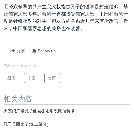
VOA视频
欧洲
科教·文娱·体健
白宫要闻
转
毛泽东领导的共产主义政权指责孔子的哲学是封建信仰，禁
到
VOA今日焦点
非洲
军事
国会报道
止儒家思想多年。台湾一直都接受儒家思想。中国和台湾一
检
度是针锋相对的对手，但双方的关系近几年来有所改善。看
中文广播
美洲
劳工
美中关系
索
来，中国和儒家思想的关系也在改善。
全球议题
环境
美国建国250周年
关注我们
埃博拉疫情
分享
Follow us
美国之音专访
This item is part of
重要讲话与声明
台海两岸关系
新闻
中国
台湾
其他语言网站
南中国海争端
相关内容
关注西藏
关注新疆
天安门广场孔子像被搬走引发政治解读
GEN Z 看美国
孔子又回来了(第二部分)