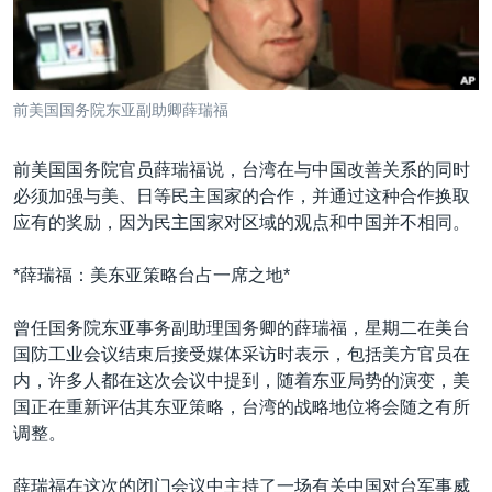
VOA视频
欧洲
科教·文娱·体健
白宫要闻
转
到
VOA今日焦点
非洲
军事
国会报道
检
中文广播
美洲
劳工
美中关系
索
前美国国务院东亚副助卿薛瑞福
全球议题
环境
美国建国250周年
关注我们
埃博拉疫情
前美国国务院官员薛瑞福说，台湾在与中国改善关系的同时
必须加强与美、日等民主国家的合作，并通过这种合作换取
美国之音专访
应有的奖励，因为民主国家对区域的观点和中国并不相同。
重要讲话与声明
*薛瑞福：美东亚策略台占一席之地*
台海两岸关系
其他语言网站
南中国海争端
曾任国务院东亚事务副助理国务卿的薛瑞福，星期二在美台
国防工业会议结束后接受媒体采访时表示，包括美方官员在
关注西藏
内，许多人都在这次会议中提到，随着东亚局势的演变，美
关注新疆
国正在重新评估其东亚策略，台湾的战略地位将会随之有所
调整。
GEN Z 看美国
薛瑞福在这次的闭门会议中主持了一场有关中国对台军事威