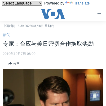
Powered by
Translate
无
障
碍
中国时间 15:39 2026年8月8日 星期六
主页
链
新闻
接
美国
专家：台应与美日密切合作换取奖励
跳
中国
转
2010年10月7日 08:00
台湾
到
分享
内
港澳
容
国际
跳
转
分类新闻
最新国际新闻
到
美中关系
印太
经济·金融·贸易
导
航
热点专题
中东
人权·法律·宗教
跳