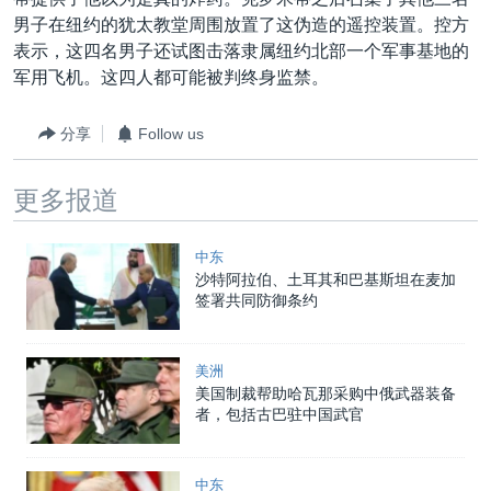
VOA视频
欧洲
科教·文娱·体健
白宫要闻
转
男子在纽约的犹太教堂周围放置了这伪造的遥控装置。控方
到
VOA今日焦点
非洲
军事
国会报道
表示，这四名男子还试图击落隶属纽约北部一个军事基地的
检
军用飞机。这四人都可能被判终身监禁。
中文广播
美洲
劳工
美中关系
索
全球议题
环境
美国建国250周年
分享
Follow us
关注我们
埃博拉疫情
更多报道
美国之音专访
重要讲话与声明
中东
沙特阿拉伯、土耳其和巴基斯坦在麦加
台海两岸关系
其他语言网站
签署共同防御条约
南中国海争端
关注西藏
美洲
美国制裁帮助哈瓦那采购中俄武器装备
关注新疆
者，包括古巴驻中国武官
GEN Z 看美国
中东