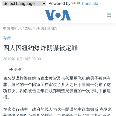
Powered by
Translate
无
障
碍
中国时间 3:07 2026年8月8日 星期六
主页
链
美国
接
美国
四人因纽约爆炸阴谋被定罪
跳
中国
转
2010年10月18日 08:00
台湾
到
分享
内
港澳
容
四名阴谋炸毁纽约市犹太教堂及击落军用飞机的男子被判有
国际
跳
罪。纽约的一个陪审团在审议了几天之后于星期一公布了这
转
分类新闻
最新国际新闻
项裁决。四名被告去年在联邦调查局设置的一次行动中被逮
到
捕。
美中关系
印太
经济·金融·贸易
导
航
热点专题
中东
人权·法律·宗教
在这次行动中，政府的线人为这一阴谋的主谋詹姆斯.克罗米
跳
蒂提供了他以为是真的炸药。克罗米蒂之后召集了其他三名