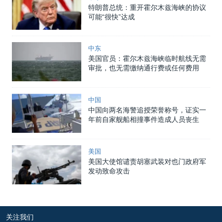
特朗普总统：重开霍尔木兹海峡的协议
可能“很快”达成
中东
美国官员：霍尔木兹海峡临时航线无需
审批，也无需缴纳通行费或任何费用
中国
中国向两名海警追授荣誉称号，证实一
年前自家舰船相撞事件造成人员丧生
美国
美国大使馆谴责胡塞武装对也门政府军
发动致命攻击
关注我们