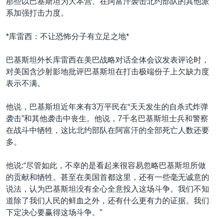
那些以巴基斯坦为大本营、在阿富汗袭击北约部队的其他派
系加强打击力度。
*库雷西：不让恐怖分子有立足之地*
巴基斯坦外长库雷西在美巴战略对话全体会议发表评论时，
对美国含沙射影地批评巴基斯坦在打击极端份子上欠缺力度
表示不满。
他说，巴基斯坦近年来有3万平民在“天天发生的自杀式炸弹
袭击”和其他袭击中丧生。他说，7千名巴基斯坦士兵和警察
在战斗中牺牲，这比北约部队在阿富汗的全部死亡人数还要
多。
他说:“尽管如此，不幸的是看起来很容易忽略巴基斯坦所做
的贡献和牺牲。甚至在美国首都这里，还有一些毫无诚意的
说法，认为巴基斯坦没有全心全意投入这场斗争。我们不知
道除了我们人民的鲜血之外，还有什么更有力的证据。我们
下定决心要赢得这场斗争。”