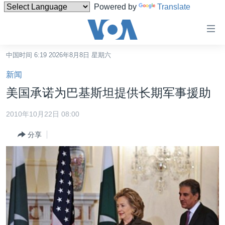
Powered by
Translate
无
障
碍
中国时间 6:19 2026年8月8日 星期六
主页
链
新闻
接
美国
美国承诺为巴基斯坦提供长期军事援助
跳
中国
转
2010年10月22日 08:00
台湾
到
分享
内
港澳
容
国际
跳
转
分类新闻
最新国际新闻
到
美中关系
印太
经济·金融·贸易
导
航
热点专题
中东
人权·法律·宗教
跳