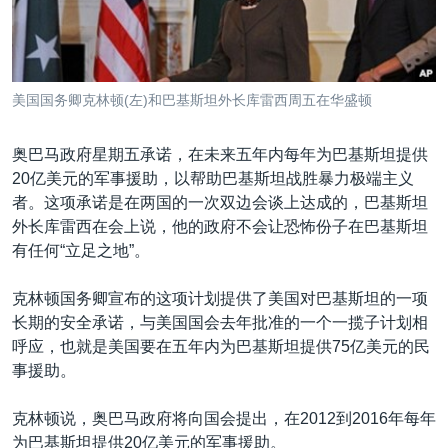
VOA视频
欧洲
科教·文娱·体健
白宫要闻
转
到
VOA今日焦点
非洲
军事
国会报道
检
中文广播
美洲
劳工
美中关系
索
美国国务卿克林顿(左)和巴基斯坦外长库雷西周五在华盛顿
全球议题
环境
美国建国250周年
关注我们
埃博拉疫情
奥巴马政府星期五承诺，在未来五年内每年为巴基斯坦提供
20亿美元的军事援助，以帮助巴基斯坦战胜暴力极端主义
美国之音专访
者。这项承诺是在两国的一次双边会谈上达成的，巴基斯坦
重要讲话与声明
外长库雷西在会上说，他的政府不会让恐怖份子在巴基斯坦
有任何“立足之地”。
台海两岸关系
其他语言网站
南中国海争端
克林顿国务卿宣布的这项计划提供了美国对巴基斯坦的一项
长期的安全承诺，与美国国会去年批准的一个一揽子计划相
关注西藏
呼应，也就是美国要在五年内为巴基斯坦提供75亿美元的民
关注新疆
事援助。
GEN Z 看美国
克林顿说，奥巴马政府将向国会提出，在2012到2016年每年
为巴基斯坦提供20亿美元的军事援助。