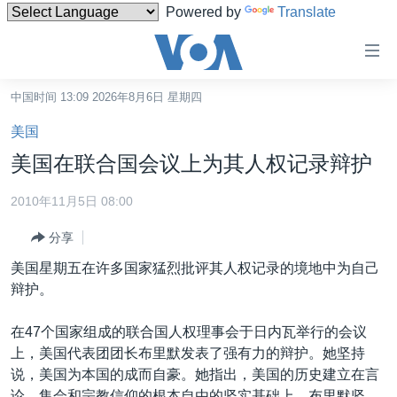
Powered by
Translate
无
障
碍
中国时间 13:09 2026年8月6日 星期四
主页
链
美国
接
美国
美国在联合国会议上为其人权记录辩护
跳
中国
转
2010年11月5日 08:00
台湾
到
分享
内
港澳
容
美国星期五在许多国家猛烈批评其人权记录的境地中为自己
国际
跳
辩护。
转
分类新闻
最新国际新闻
到
在47个国家组成的联合国人权理事会于日内瓦举行的会议
美中关系
印太
经济·金融·贸易
导
上，美国代表团团长布里默发表了强有力的辩护。她坚持
航
热点专题
中东
人权·法律·宗教
说，美国为本国的成而自豪。她指出，美国的历史建立在言
跳
论、集会和宗教信仰的根本自由的坚实基础上。布里默坚