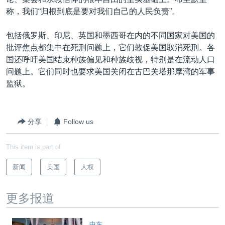
VOA视频
欧洲
科教·文娱·体健
白宫要闻
转
称，我们“归根到底是要对我们自己的人民负责”。
到
VOA今日焦点
非洲
军事
国会报道
检
包括俄罗斯、印尼、英国和墨西哥在内的不同国家对美国的
中文广播
美洲
劳工
美中关系
索
批评焦点都集中在死刑问题上，它们敦促美国取消死刑。各
全球议题
环境
美国建国250周年
国还呼吁美国结束种族偏见和种族歧视，特别是在流动人口
关注我们
问题上。它们同时也要求美国关闭在古巴关塔那摩湾的军事
埃博拉疫情
监狱。
美国之音专访
重要讲话与声明
分享
Follow us
台海两岸关系
其他语言网站
This item is part of
南中国海争端
关注西藏
新闻
美国
人权
关注新疆
更多报道
GEN Z 看美国
中东