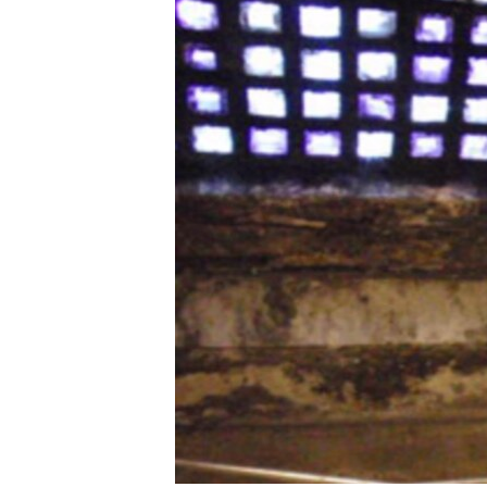
转
VOA今日焦点
非洲
军事
国会报道
到
检
中文广播
美洲
劳工
美中关系
索
全球议题
环境
美国建国250周年
埃博拉疫情
美国之音专访
重要讲话与声明
台海两岸关系
南中国海争端
关注西藏
关注新疆
GEN Z 看美国