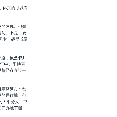
，你真的可以看
趣的发现。但是
房间并不是主要
贝卡一起寻找塞
味道，虽然鸦片
空气中。里特表
里曾经存在过一
府塞勒姆市也曾
民的居住地。但
中的大部分人，或
们开办地下赌