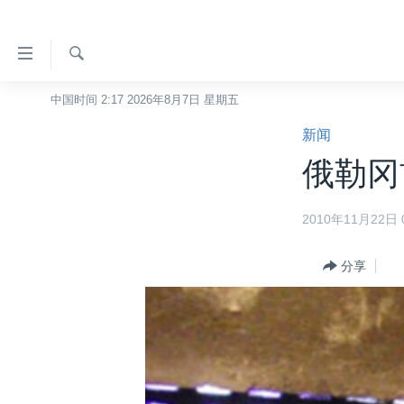
无
障
碍
检
中国时间 2:17 2026年8月7日 星期五
主页
索
链
新闻
美国
接
俄勒冈
中国
跳
转
台湾
2010年11月22日 0
到
港澳
内
容
分享
国际
跳
分类新闻
最新国际新闻
转
到
美中关系
印太
经济·金融·贸易
导
热点专题
中东
人权·法律·宗教
航
跳
VOA视频
欧洲
科教·文娱·体健
白宫要闻