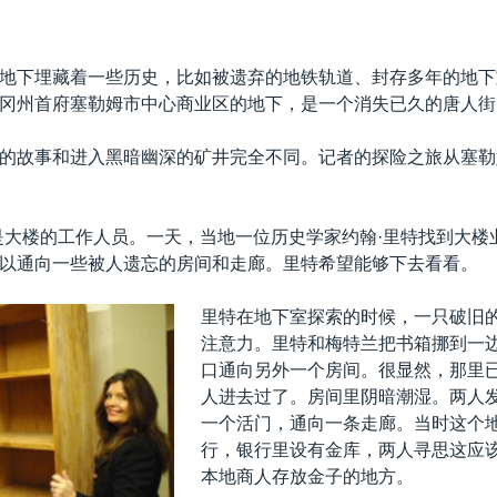
地下埋藏着一些历史，比如被遗弃的地铁轨道、封存多年的地下
冈州首府塞勒姆市中心商业区的地下，是一个消失已久的唐人街
的故事和进入黑暗幽深的矿井完全不同。记者的探险之旅从塞勒
是大楼的工作人员。一天，当地一位历史学家约翰·里特找到大楼
以通向一些被人遗忘的房间和走廊。里特希望能够下去看看。
里特在地下室探索的时候，一只破旧
注意力。里特和梅特兰把书箱挪到一
口通向另外一个房间。很显然，那里
人进去过了。房间里阴暗潮湿。两人
一个活门，通向一条走廊。当时这个
行，银行里设有金库，两人寻思这应
本地商人存放金子的地方。