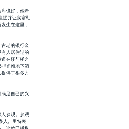
金库也好，他希
发掘并证实塞勒
就发生在这里，
个古老的银行金
经有人居住过的
通道在楼与楼之
那些光顾地下酒
人提供了很多方
是满足自己的兴
供人参观。参观
0多人。里特表
在，这位已经退