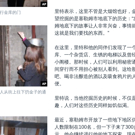
里特表示，这里不管是大烟馆也好，
行金库的门
望挖掘的是塞勒姆市地底下的历史：“
姆地底下的故事让人非常兴奋，事情
这就是我们要找的东西。”
在这里，里特和他的同伴们发现了一
库、一个杂货店、生锈的电梯以及曾
小阁楼。那时候，人们可以利用秘密
间穿行而不用担心被别人看到。这给
吧、喝非法酿造的酒以及吸食鸦片的
便。
人从街上往下扔金子的通
里特说，当他挖掘历史的时候，不仅
趣，人们对这些历史同样如饥似渴。
最近，塞勒姆市开放了一些地下地区
人数限制在100名，但一下子来了30
示，他会继续进行他的地下探索。现