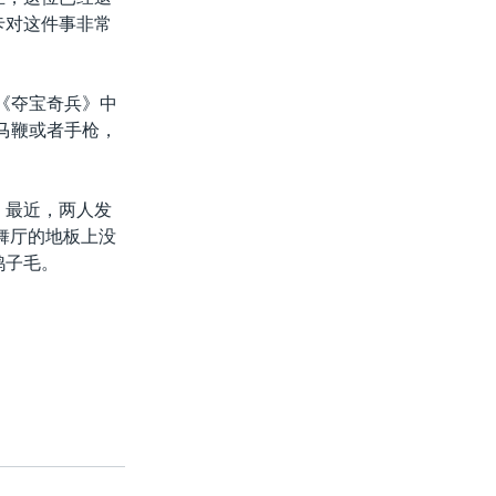
卡对这件事非常
《夺宝奇兵》中
马鞭或者手枪，
。最近，两人发
，舞厅的地板上没
鸽子毛。