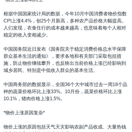
VOA视频
欧洲
科教·文娱·体健
白宫要闻
转
到
VOA今日焦点
非洲
军事
国会报道
根据中国国家统计局的数据，今年10月中国消费者物价指数
检
CPI上涨4.4%，创25个月新高，多种农产品价格大幅提高。
中文广播
美洲
劳工
美中关系
索
人们发现，衣食住行的成本越来越高，也意味着每个人相对
全球议题
环境
美国建国250周年
稳定的收入变相减少。
关注我们
埃博拉疫情
中国国务院近日发布《国务院关于稳定消费价格总水平保障
美国之音专访
群众基本生活的通知》，要求各地和有关部门采取包括措
施，防止物价继续攀升，也反映出当前价格上涨已经影响到
重要讲话与声明
城乡居民、特别是中低收入群众的基本生活。
台海两岸关系
其他语言网站
中国商务部的数据显示，全国36个大中城市过去一周18个品
南中国海争端
种的蔬菜价格环比上涨33%。10月份，蔬菜价格环比上涨
关注西藏
10.1%，猪肉价格上涨1.5%。
关注新疆
*物价上涨原因复杂*
GEN Z 看美国
物价上涨的原因包括天气天灾影响农副产品收成、大量热钱