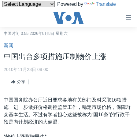
Powered by
Translate
无
障
碍
中国时间 0:55 2026年8月8日 星期六
主页
链
新闻
接
美国
中国出台多项措施压制物价上涨
跳
中国
转
2010年11月23日 08:00
台湾
到
分享
内
港澳
容
国际
跳
中国国务院办公厅近日要求各地有关部门及时采取16项措
转
分类新闻
最新国际新闻
施，进一步做好价格调控监管工作，稳定市场价格，保障群
到
众基本生活。不过有学者担心这些被称为“国16条”的行政干
美中关系
印太
经济·金融·贸易
导
预是向计划经济的大倒退。
航
热点专题
中东
人权·法律·宗教
跳
*物价上涨影响民生*