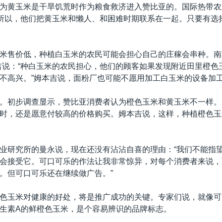
为黄玉米是干旱饥荒时作为粮食救济进入赞比亚的。国际热带农
“所以，他们把黄玉米和懒人、和困难时期联系在一起。只要有选
米售价低，种植白玉米的农民可能会担心自己的庄稼会串种。南
吉说：“种白玉米的农民担心，他们的顾客如果发现附近田里橙色
不高兴。”姆本吉说，面粉厂也可能不愿用加工白玉米的设备加
。初步调查显示，赞比亚消费者认为橙色玉米和黄玉米不一样。
时，还是愿意付较高的价格购买。姆本吉说，这样，种植橙色玉
业研究所的曼永说，现在还没有沾沾自喜的理由：“我们不能指
会接受它。可口可乐的作法让我非常惊异，对每个消费者来说，
。但可口可乐还在继续做广告。”
色玉米对健康的好处，将是推广成功的关键。专家们说，就像可
生素A的鲜橙色玉米，是个容易辨识的品牌标志。