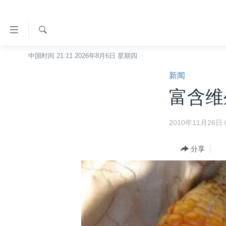
无
障
碍
检
中国时间 21:11 2026年8月6日 星期四
主页
索
链
新闻
美国
接
富含维
中国
跳
转
台湾
2010年11月26日 0
到
港澳
内
容
分享
国际
跳
分类新闻
最新国际新闻
转
到
美中关系
印太
经济·金融·贸易
导
热点专题
中东
人权·法律·宗教
航
跳
VOA视频
欧洲
科教·文娱·体健
白宫要闻