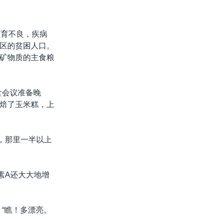
发育不良，疾病
区的贫困人口。
矿物质的主食粮
食会议准备晚
烘焙了玉米糕，上
，那里一半以上
素A还大大地增
“瞧！多漂亮。