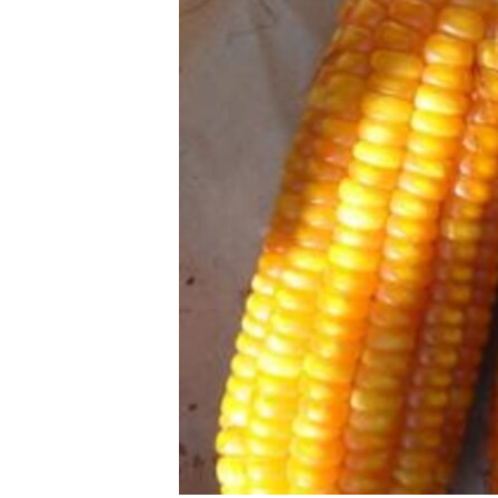
转
VOA今日焦点
非洲
军事
国会报道
到
检
中文广播
美洲
劳工
美中关系
索
全球议题
环境
美国建国250周年
埃博拉疫情
美国之音专访
重要讲话与声明
台海两岸关系
南中国海争端
关注西藏
关注新疆
GEN Z 看美国