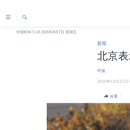
无
障
碍
检
中国时间 5:19 2026年8月7日 星期五
主页
索
链
新闻
美国
接
北京表
中国
跳
转
台湾
许波
到
港澳
内
2010年11月27日 0
容
国际
跳
分类新闻
分享
最新国际新闻
转
到
美中关系
印太
经济·金融·贸易
导
热点专题
中东
人权·法律·宗教
航
跳
VOA视频
欧洲
科教·文娱·体健
白宫要闻