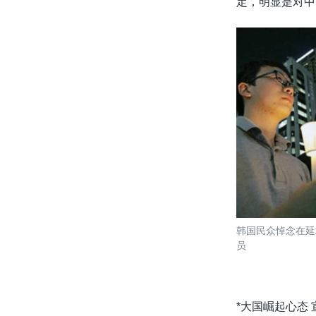
定，明显是对中
韩国民众悼念在延
员
*大国崛起心态 