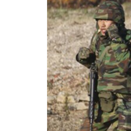
转
VOA今日焦点
非洲
军事
国会报道
到
检
中文广播
美洲
劳工
美中关系
索
全球议题
环境
美国建国250周年
埃博拉疫情
美国之音专访
重要讲话与声明
台海两岸关系
南中国海争端
关注西藏
关注新疆
GEN Z 看美国