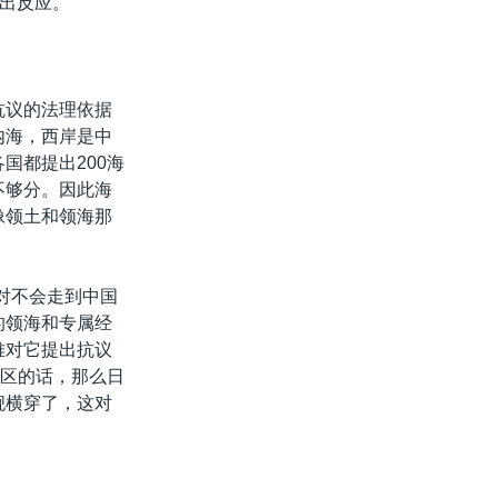
出反应。”
抗议的法理依据
内海，西岸是中
国都提出200海
不够分。因此海
像领土和领海那
对不会走到中国
的领海和专属经
难对它提出抗议
济区的话，那么日
舰横穿了，这对