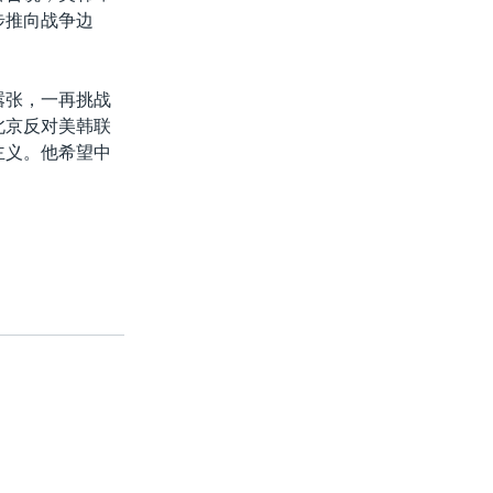
步推向战争边
嚣张，一再挑战
北京反对美韩联
主义。他希望中