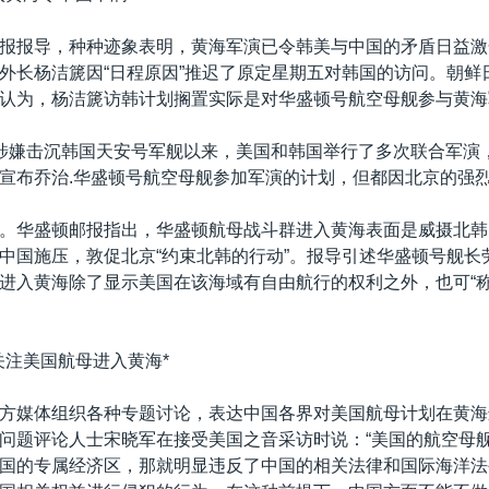
报报导，种种迹象表明，黄海军演已令韩美与中国的矛盾日益激
外长杨洁篪因“日程原因”推迟了原定星期五对韩国的访问。朝鲜
认为，杨洁篪访韩计划搁置实际是对华盛顿号航空母舰参与黄海
涉嫌击沉韩国天安号军舰以来，美国和韩国举行了多次联合军演
宣布乔治.华盛顿号航空母舰参加军演的计划，但都因北京的强
。华盛顿邮报指出，华盛顿航母战斗群进入黄海表面是威摄北韩
中国施压，敦促北京“约束北韩的行动”。报导引述华盛顿号舰长
进入黄海除了显示美国在该海域有自由航行的权利之外，也可“称
关注美国航母进入黄海*
方媒体组织各种专题讨论，表达中国各界对美国航母计划在黄海
问题评论人士宋晓军在接受美国之音采访时说：“美国的航空母
国的专属经济区，那就明显违反了中国的相关法律和国际海洋法