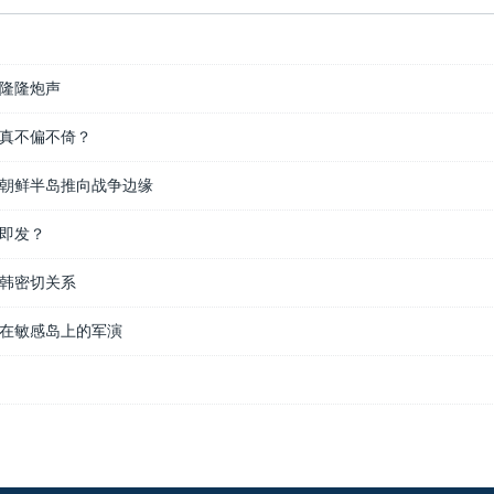
导
隆隆炮声
真不偏不倚？
朝鲜半岛推向战争边缘
即发？
韩密切关系
在敏感岛上的军演