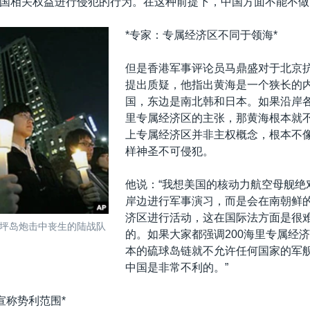
国相关权益进行侵犯的行为。在这种前提下，中国方面不能不做
*专家：专属经济区不同于领海*
但是香港军事评论员马鼎盛对于北京
提出质疑，他指出黄海是一个狭长的
国，东边是南北韩和日本。如果沿岸各
里专属经济区的主张，那黄海根本就
上专属经济区并非主权概念，根本不
样神圣不可侵犯。
他说：“我想美国的核动力航空母舰绝
岸边进行军事演习，而是会在南朝鲜
济区进行活动，这在国际法方面是很
坪岛炮击中丧生的陆战队
的。如果大家都强调200海里专属经
本的硫球岛链就不允许任何国家的军
中国是非常不利的。”
宣称势利范围*