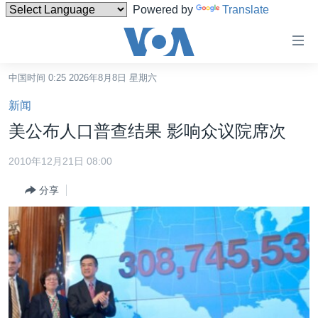
Powered by
Translate
无
障
碍
中国时间 0:25 2026年8月8日 星期六
主页
链
新闻
接
美国
美公布人口普查结果 影响众议院席次
跳
中国
转
2010年12月21日 08:00
台湾
到
分享
内
港澳
容
国际
跳
转
分类新闻
最新国际新闻
到
美中关系
印太
经济·金融·贸易
导
航
热点专题
中东
人权·法律·宗教
跳