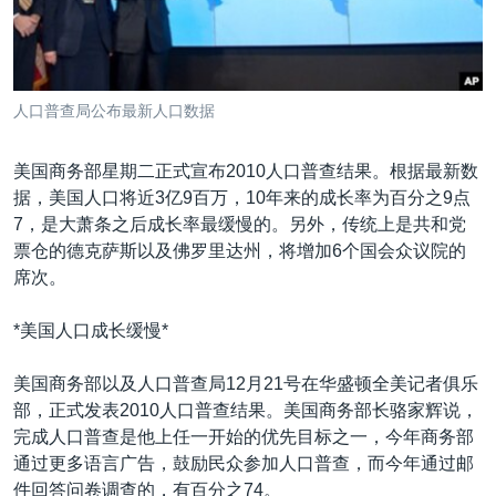
VOA视频
欧洲
科教·文娱·体健
白宫要闻
转
到
VOA今日焦点
非洲
军事
国会报道
检
中文广播
美洲
劳工
美中关系
索
人口普查局公布最新人口数据
全球议题
环境
美国建国250周年
关注我们
埃博拉疫情
美国商务部星期二正式宣布2010人口普查结果。根据最新数
据，美国人口将近3亿9百万，10年来的成长率为百分之9点
美国之音专访
7，是大萧条之后成长率最缓慢的。另外，传统上是共和党
重要讲话与声明
票仓的德克萨斯以及佛罗里达州，将增加6个国会众议院的
席次。
台海两岸关系
其他语言网站
南中国海争端
*美国人口成长缓慢*
关注西藏
美国商务部以及人口普查局12月21号在华盛顿全美记者俱乐
关注新疆
部，正式发表2010人口普查结果。美国商务部长骆家辉说，
完成人口普查是他上任一开始的优先目标之一，今年商务部
GEN Z 看美国
通过更多语言广告，鼓励民众参加人口普查，而今年通过邮
件回答问卷调查的，有百分之74。