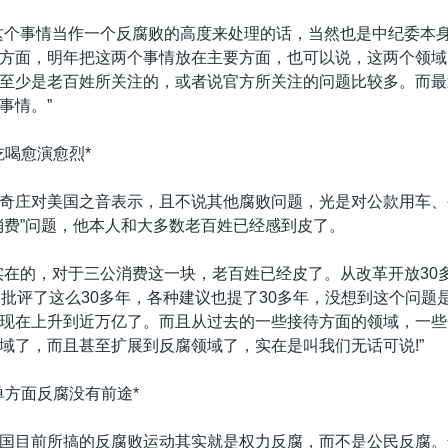
这个事情当作一个反腐败的高度来处理的话，当然也是中纪委本
方面，明年把这两个事情放在主要方面，也可以说，这两个领域
至少是老百姓所关注的，或者说官方所关注的问题比较多。而最
事情。”
吃喝愈演愈烈*
奇庄对美国之音表示，且不说其他腐败问题，光是对公款用车、
消费”问题，他本人和大多数老百姓已经感到皮了。
实在的，对于三公消费这一块，老百姓已经皮了。从改革开放30
，批评了这么30多年，各种建议也提了30多年，没想到这个问题
现在上升到近万亿了。而且从过去的一些接待方面的领域，一些
域了，而且甚至扩展到反腐领域了，实在是叫我们无话可说!”
单方面反腐没有前途*
国目前所搞的反腐败运动其实就是权力反腐，而不是公民反腐。