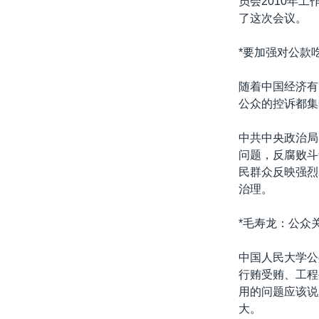
员会2010年
转
了这次会议。
VOA今日焦点
非洲
军事
国会报道
到
检
中文广播
美洲
劳工
美中关系
*要加强对公款
索
全球议题
环境
美国建国250周年
随着中国经济有
埃博拉疫情
公众的控诉都集
美国之音专访
中共中央政治局
重要讲话与声明
问题，反腐败斗
民群众反映强烈
台海两岸关系
治理。
南中国海争端
*毛寿龙：公众
关注西藏
关注新疆
中国人民大学公
行贿受贿、工程
GEN Z 看美国
用的问题应该说
大。