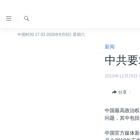
无
障
碍
检
中国时间 17:03 2026年8月8日 星期六
主页
索
链
新闻
美国
接
中共要
中国
跳
转
台湾
2010年12月29日 0
到
港澳
内
容
分享
国际
跳
分类新闻
最新国际新闻
转
中国最高政治权
到
美中关系
印太
经济·金融·贸易
问题，其中包括
导
热点专题
中东
人权·法律·宗教
航
中国官方媒体新
跳
VOA视频
欧洲
科教·文娱·体健
白宫要闻