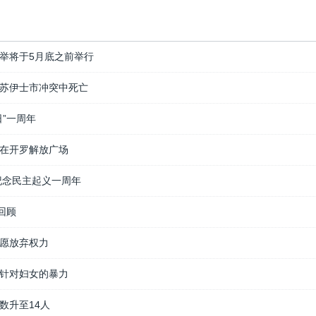
举将于5月底之前举行
苏伊士市冲突中死亡
日”一周年
在开罗解放广场
纪念民主起义一周年
回顾
愿放弃权力
针对妇女的暴力
数升至14人