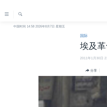
无
障
碍
检
中国时间 14:58 2026年8月7日 星期五
主页
索
链
国际
美国
接
埃及革
中国
跳
转
台湾
2011年1月30日 23
到
港澳
内
容
分享
国际
跳
分类新闻
最新国际新闻
转
到
美中关系
印太
经济·金融·贸易
导
热点专题
中东
人权·法律·宗教
航
跳
VOA视频
欧洲
科教·文娱·体健
白宫要闻