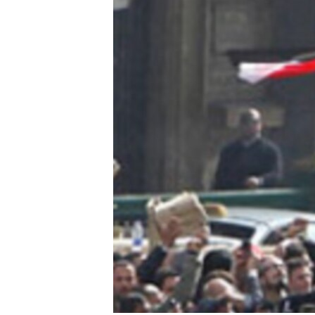
转
VOA今日焦点
非洲
军事
国会报道
到
检
中文广播
美洲
劳工
美中关系
索
全球议题
环境
美国建国250周年
埃博拉疫情
美国之音专访
重要讲话与声明
台海两岸关系
南中国海争端
关注西藏
关注新疆
GEN Z 看美国