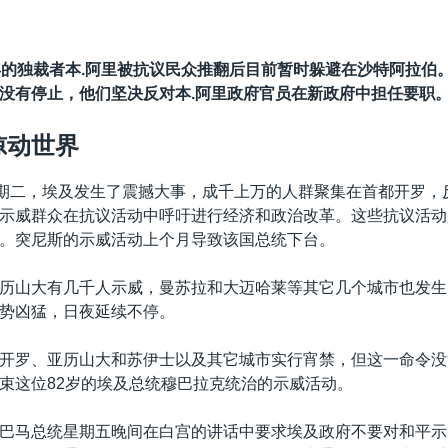
年的独裁者本.阿里被抗议民众推翻后目前暂时躲避在沙特阿拉伯
没有停止，他们坚决反对本.阿里政府官员在新政府中担任要职
惊动世界
星期二，埃及发生了震撼大事，成千上万的人群聚集在首都开罗，
示威群众在抗议活动中呼吁进行经济和政治改革。这些抗议活动
。突尼斯的示威活动上个月导致该国总统下台。
历山大有几千人示威，曼苏拉和大迈哈莱等其它几个城市也发生
势凶猛，日夜延续不停。
开罗、亚历山大和苏伊士以及其它城市实行宵禁，但这一命令没
束这位82岁的埃及总统穆巴拉克统治的示威活动。
巴马总统星期五晚间在白宫的讲话中要求埃及政府不要对和平示