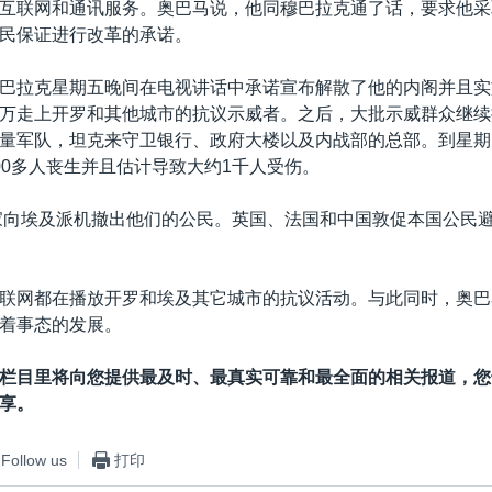
互联网和通讯服务。奥巴马说，他同穆巴拉克通了话，要求他采取
民保证进行改革的承诺。
巴拉克星期五晚间在电视讲话中承诺宣布解散了他的内阁并且实
万走上开罗和其他城市的抗议示威者。之后，大批示威群众继续
量军队，坦克来守卫银行、政府大楼以及内战部的总部。到星期
00多人丧生并且估计导致大约1千人受伤。
家向埃及派机撤出他们的公民。英国、法国和中国敦促本国公民
联网都在播放开罗和埃及其它城市的抗议活动。与此同时，奥巴
着事态的发展。
栏目里将向您提供最及时、最真实可靠和最全面的相关报道，您
享。
Follow us
打印