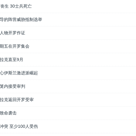
丧生 30士兵死亡
导的阵营威胁抵制选举
人物开罗作证
期五在开罗集会
拉克直至9月
心伊斯兰激进派崛起
笼内接受审判
拉克返回开罗受审
致命袭击
突 至少100人受伤