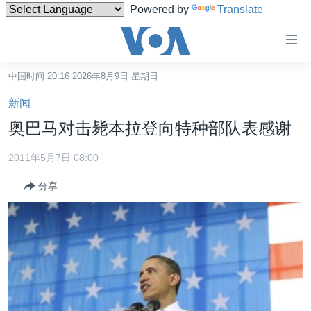
Powered by
Translate
无
障
碍
中国时间 20:16 2026年8月9日 星期日
主页
链
新闻
接
美国
奥巴马对击毙本拉登向特种部队表感谢
跳
中国
转
2011年5月7日 08:00
台湾
到
分享
内
港澳
容
国际
跳
转
分类新闻
最新国际新闻
到
美中关系
印太
经济·金融·贸易
导
航
热点专题
中东
人权·法律·宗教
跳