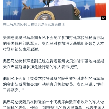
VOA视频
欧洲
科教·文娱·体健
白宫要闻
转
到
VOA今日焦点
非洲
军事
国会报道
检
中文广播
美洲
劳工
美中关系
索
奥巴马总统5月6日在坎贝尔兵营发表讲话
全球议题
环境
美国建国250周年
关注我们
埃博拉疫情
美国总统奥巴马星期五私下会见了参加打死本拉登秘密行动
的美国特种部队军人。奥巴马对参加消灭基地组织领导人本
美国之音专访
拉登的部队表示感谢。
重要讲话与声明
奥巴马总统和拜登副总统在肯塔基州坎贝尔陆军基地向星期
台海两岸关系
其他语言网站
天在巴基斯坦参加危险行动的军人表示祝贺。
南中国海争端
他们私下会见了突袭本拉登藏身的院落并将其击毙的海军海
关注西藏
豹突击队成员和参加行动的直升机驾驶员。奥巴马说，“你们
关注新疆
干得漂亮。”
GEN Z 看美国
奥巴马总统随后在附近的一个飞机库向数百名欢呼的军人做
了同样的表达。他说：“我来这儿的原因很简单，代表美国人