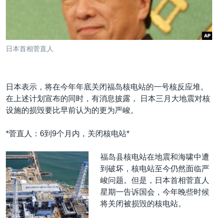
VOA视频
欧洲
科教·文娱·体健
白宫要闻
转
到
VOA今日焦点
非洲
军事
国会报道
检
中文广播
美洲
劳工
美中关系
索
日本首相菅直人
全球议题
环境
美国建国250周年
关注我们
埃博拉疫情
日本表示，将在今年年底关闭福岛核电站的一号核反应堆。
美国之音专访
在上述计划宣布的同时，有消息披露， 日本三月大地震对核
重要讲话与声明
设施的损毁要比早前认为的更为严峻。
台海两岸关系
其他语言网站
*菅直人：6到9个月内，关闭核电站*
南中国海争端
福岛县核电站在地震和海啸中遭
关注西藏
到破坏，核电站至今仍然面临严
关注新疆
峻问题。但是，日本首相菅直人
星期一告诉国会，今年晚些时候
GEN Z 看美国
将关闭被损毁的核电站。