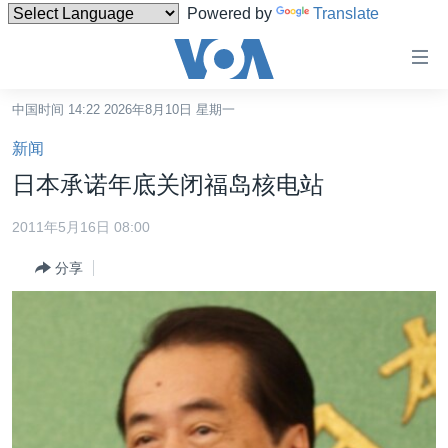
Powered by
Translate
无
障
碍
中国时间 14:22 2026年8月10日 星期一
主页
链
新闻
接
美国
日本承诺年底关闭福岛核电站
跳
中国
转
2011年5月16日 08:00
台湾
到
分享
内
港澳
容
国际
跳
转
分类新闻
最新国际新闻
到
美中关系
印太
经济·金融·贸易
导
航
热点专题
中东
人权·法律·宗教
跳