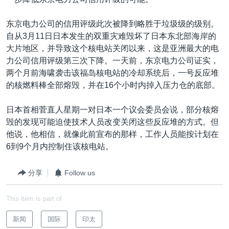
VOA视频
欧洲
科教·文娱·体健
白宫要闻
转
到
VOA今日焦点
非洲
军事
国会报道
东京电力公司的信用评级此次被降到略胜于垃圾级的级别。
检
自从3月11日日本发生的双重灾难毁坏了日本东北部海岸的
中文广播
美洲
劳工
美中关系
索
大片地区，并导致这个核电站关闭以来，这是亚洲最大的电
全球议题
环境
美国建国250周年
力公司信用评级第三次下降。一天前，东京电力公司证实，
关注我们
两个月前海啸袭击该福岛核电站的冷却系统后，一号反应堆
埃博拉疫情
的核燃料棒全部熔毁，并在16个小时内掉入压力仓的底部。
美国之音专访
日本首相菅直人星期一对日本一个议会委员会说，部分核熔
重要讲话与声明
毁的发现可能迫使技术人员改变关闭这些反应堆的方式。但
台海两岸关系
他说，他相信，就像此前宣布的那样，工作人员能按计划在
其他语言网站
6到9个月内控制住该核电站。
南中国海争端
关注西藏
分享
Follow us
关注新疆
This item is part of
GEN Z 看美国
新闻
国际
印太