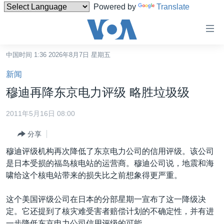
Powered by
Translate
无
障
碍
中国时间 1:36 2026年8月7日 星期五
主页
链
新闻
接
美国
穆迪再降东京电力评级 略胜垃圾级
跳
中国
转
2011年5月16日 08:00
台湾
到
分享
内
港澳
容
穆迪评级机构再次降低了东京电力公司的信用评级。该公司
国际
跳
是日本受损的福岛核电站的运营商。穆迪公司说，地震和海
转
分类新闻
最新国际新闻
啸给这个核电站带来的损失比之前想象得更严重。
到
美中关系
印太
经济·金融·贸易
导
这个美国评级公司在日本的分部星期一宣布了这一降级决
航
热点专题
中东
人权·法律·宗教
定。它还提到了核灾难受害者赔偿计划的不确定性，并有进
跳
一步降低东京电力公司信用评级的可能。