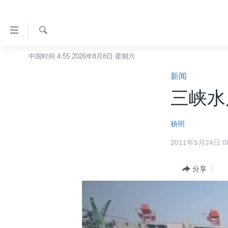
无
障
碍
检
中国时间 4:55 2026年8月8日 星期六
主页
索
链
新闻
美国
接
三峡水
中国
跳
转
台湾
杨明
到
港澳
内
2011年5月24日 08
容
国际
跳
分类新闻
分享
最新国际新闻
转
到
美中关系
印太
经济·金融·贸易
导
热点专题
中东
人权·法律·宗教
航
跳
VOA视频
欧洲
科教·文娱·体健
白宫要闻