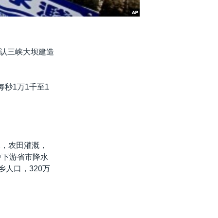
认三峡大坝建造
秒1万1千至1
水，农田灌溉，
中下游省市降水
人口，320万