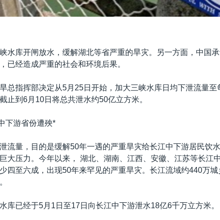
峡水库开闸放水，缓解湖北等省严重的旱灾。另一方面，中国承
，已经造成严重的社会和环境后果。
旱总指挥部决定从5月25日开始，加大三峡水库日均下泄流量至每
截止到6月10日将总共泄水约50亿立方米。
 中下游省份遭殃*
泄流量，目的是缓解50年一遇的严重旱灾给长江中下游居民饮
巨大压力。今年以来， 湖北、湖南、江西、安徽、江苏等长江
少四至六成，出现50年来罕见的严重旱灾。长江流域约440万城乡
。
水库已经于5月1日至17日向长江中下游泄水18亿6千万立方米。