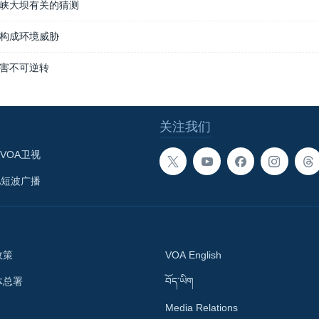
峡大坝有关的猜测
构成环境威胁
害不可逆转
关注我们
VOA卫视
A短波广播
政策
VOA English
体总署
བོད་ཡིག
Media Relations