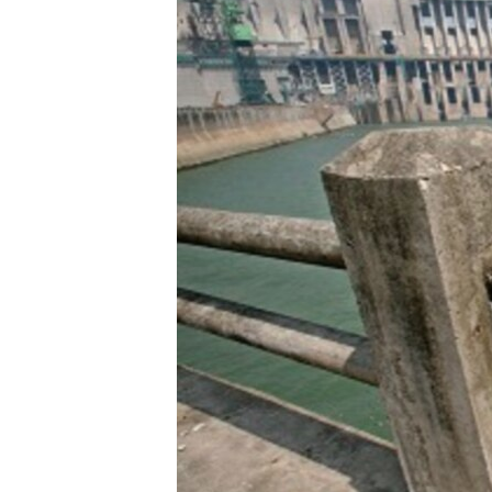
转
VOA今日焦点
非洲
军事
国会报道
到
检
中文广播
美洲
劳工
美中关系
索
全球议题
环境
美国建国250周年
埃博拉疫情
美国之音专访
重要讲话与声明
台海两岸关系
南中国海争端
关注西藏
关注新疆
GEN Z 看美国