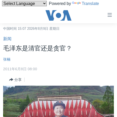
Powered by
Translate
无
障
碍
中国时间 15:07 2026年8月9日 星期日
主页
链
新闻
接
美国
毛泽东是清官还是贪官？
跳
中国
转
张楠
台湾
到
2011年6月8日 08:00
内
港澳
容
分享
国际
跳
转
分类新闻
最新国际新闻
到
美中关系
印太
经济·金融·贸易
导
航
热点专题
中东
人权·法律·宗教
跳