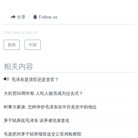
分享
Follow us
This item is part of
新闻
中国
相关内容
毛泽东是清官还是贪官？
大饥荒50周年祭 人吃人能否成为过去式？
时事大家谈: 怎样评价毛泽东在中共党史中的地位
茅于轼再批毛泽东 诉茅者结束签名
毛派把对茅于轼举报状送交公安局检察院