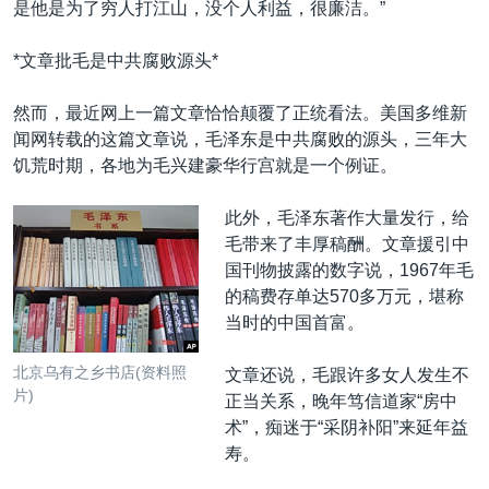
是他是为了穷人打江山，没个人利益，很廉洁。”
*文章批毛是中共腐败源头*
然而，最近网上一篇文章恰恰颠覆了正统看法。美国多维新
闻网转载的这篇文章说，毛泽东是中共腐败的源头，三年大
饥荒时期，各地为毛兴建豪华行宫就是一个例证。
此外，毛泽东著作大量发行，给
毛带来了丰厚稿酬。文章援引中
国刊物披露的数字说，1967年毛
的稿费存单达570多万元，堪称
当时的中国首富。
北京乌有之乡书店(资料照
文章还说，毛跟许多女人发生不
片)
正当关系，晚年笃信道家“房中
术”，痴迷于“采阴补阳”来延年益
寿。