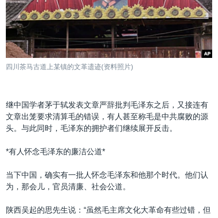
VOA视频
欧洲
科教·文娱·体健
白宫要闻
转
到
VOA今日焦点
非洲
军事
国会报道
检
中文广播
美洲
劳工
美中关系
索
全球议题
环境
美国建国250周年
关注我们
四川茶马古道上某镇的文革遗迹(资料照片)
埃博拉疫情
美国之音专访
继中国学者茅于轼发表文章严辞批判毛泽东之后，又接连有
重要讲话与声明
文章出笼要求清算毛的错误，有人甚至称毛是中共腐败的源
台海两岸关系
头。与此同时，毛泽东的拥护者们继续展开反击。
其他语言网站
南中国海争端
*有人怀念毛泽东的廉洁公道*
关注西藏
当下中国，确实有一批人怀念毛泽东和他那个时代。他们认
关注新疆
为，那会儿，官员清廉、社会公道。
GEN Z 看美国
陕西吴起的思先生说：“虽然毛主席文化大革命有些过错，但