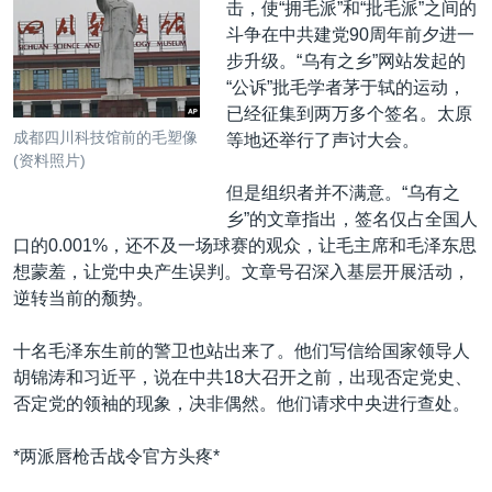
击，使“拥毛派”和“批毛派”之间的
斗争在中共建党90周年前夕进一
步升级。“乌有之乡”网站发起的
“公诉”批毛学者茅于轼的运动，
已经征集到两万多个签名。太原
成都四川科技馆前的毛塑像
等地还举行了声讨大会。
(资料照片)
但是组织者并不满意。“乌有之
乡”的文章指出，签名仅占全国人
口的0.001%，还不及一场球赛的观众，让毛主席和毛泽东思
想蒙羞，让党中央产生误判。文章号召深入基层开展活动，
逆转当前的颓势。
十名毛泽东生前的警卫也站出来了。他们写信给国家领导人
胡锦涛和习近平，说在中共18大召开之前，出现否定党史、
否定党的领袖的现象，决非偶然。他们请求中央进行查处。
*两派唇枪舌战令官方头疼*