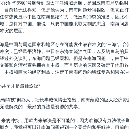
“乔治·华盛顿”号航母到西太平洋海域巡航，是因应南海局势临
，目前还无法得知。但是他认为，南海问题炒得很凶，但真正打
任何迹象显示中国在南海集结军力，做应对冲突的准备，因此不
域，是针对中国。他说，只要中国能采取克制的态度，南海问题
冲突的层面。
海是中国与周边国家和地区存在可能发生潜在冲突的“三海”。台
冲突，已经风平浪静。中日在东海春晓油气田，以及钓鱼岛的归
经过外交谈判，东海问题已经缓和。但是在南海问题上，由于中
文莱和台湾都宣称拥有其主权，而且历史的原因又确定了他们各
，主权和巨大的经济利益，注定了南海问题的错综复杂和潜在冲
源共享才是最佳途径*
尖端科技”创办人，社长毕诚倵博士指出，南海蕴藏的巨大经济资
无法解决的，最好的办法是资源的共享。
将来的冲突，用武力来解决是不可能的，因为谁都没有办法做长
概念，我觉得可以让南海问题得到一个妥善的和平解决。目前的