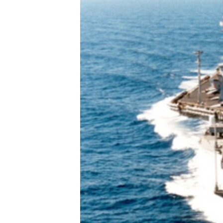
转
VOA今日焦点
非洲
军事
国会报道
到
检
中文广播
美洲
劳工
美中关系
索
全球议题
环境
美国建国250周年
埃博拉疫情
美国之音专访
重要讲话与声明
台海两岸关系
南中国海争端
关注西藏
关注新疆
GEN Z 看美国