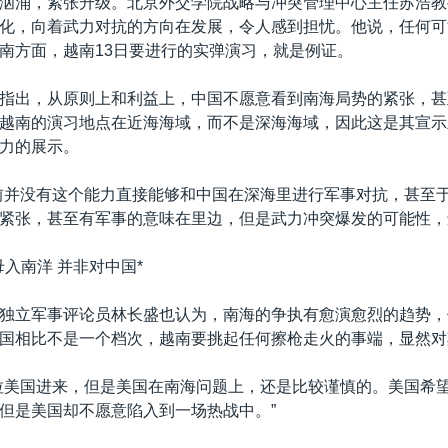
汹涌，紧张升级。北京外交学院战略与冲突管理中心主任苏浩教
化，向着武力对抗的方向在发展，令人感到担忧。他说，任何可
南方面，越南13日要进行的实弹演习，就是例证。
指出，从原则上和利益上，中国不愿意看到南海局势的紧张，甚
越南的演习地点在近海海域，而不是深海海域，因此这是其宣示
力的展示。
前并没有这个能力直接能够和中国在深海里进行军事对抗，甚至
紧张，甚至有军事的意味在里边，但是武力冲突爆发的可能性，
母入南洋 并非对中国*
独立军事评论员林长盛也认为，南海的争执有愈演愈烈的趋势，
国相比不是一个档次，越南要挑起任何擦枪走火的事端，显然对
拉美国进来，但是美国在南海问题上，还是比较谨慎的。美国希
但是美国却不愿意陷入到一场热战中。”