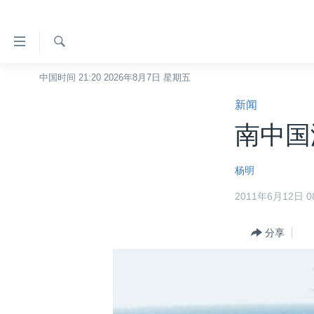
无
障
碍
检
中国时间 21:20 2026年8月7日 星期五
主页
索
链
新闻
美国
接
南中国
中国
跳
转
台湾
杨明
到
港澳
内
2011年6月12日 08
容
国际
跳
分类新闻
分享
最新国际新闻
转
到
美中关系
印太
经济·金融·贸易
导
热点专题
中东
人权·法律·宗教
航
跳
VOA视频
欧洲
科教·文娱·体健
白宫要闻