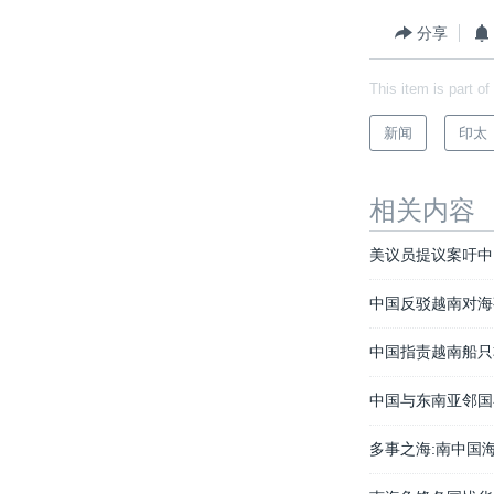
分享
This item is part of
新闻
印太
相关内容
美议员提议案吁中
中国反驳越南对海
中国指责越南船只
中国与东南亚邻国
多事之海:南中国