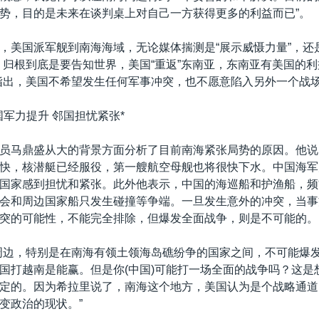
势，目的是未来在谈判桌上对自己一方获得更多的利益而已”。
，美国派军舰到南海海域，无论媒体揣测是“展示威慑力量”，还
，归根到底是要告知世界，美国“重返”东南亚，东南亚有美国的利
指出，美国不希望发生任何军事冲突，也不愿意陷入另外一个战
国军力提升 邻国担忧紧张*
员马鼎盛从大的背景方面分析了目前南海紧张局势的原因。他说
快，核潜艇已经服役，第一艘航空母舰也将很快下水。中国海军
国家感到担忧和紧张。此外他表示，中国的海巡船和护渔船，频
会和周边国家船只发生碰撞等争端。一旦发生意外的冲突，当事
突的可能性，不能完全排除，但爆发全面战争，则是不可能的。
周边，特别是在南海有领土领海岛礁纷争的国家之间，不可能爆
国打越南是能赢。但是你(中国)可能打一场全面的战争吗？这是
定的。因为希拉里说了，南海这个地方，美国认为是个战略通道
变政治的现状。”