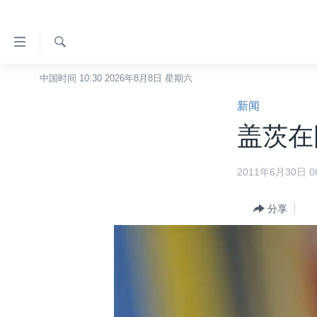
无
障
碍
检
中国时间 10:30 2026年8月8日 星期六
主页
索
链
新闻
美国
接
盖茨在
中国
跳
转
台湾
2011年6月30日 08
到
港澳
内
容
分享
国际
跳
分类新闻
最新国际新闻
转
到
美中关系
印太
经济·金融·贸易
导
热点专题
中东
人权·法律·宗教
航
跳
VOA视频
欧洲
科教·文娱·体健
白宫要闻