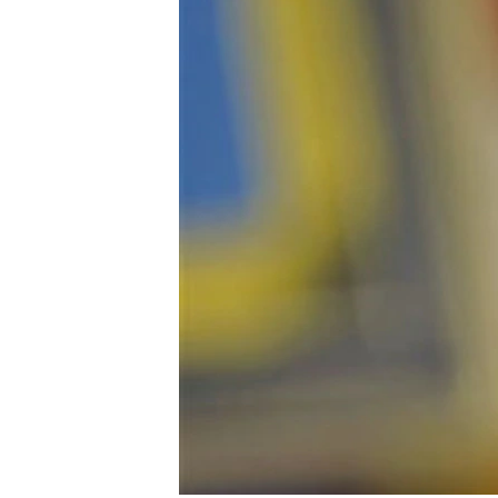
转
VOA今日焦点
非洲
军事
国会报道
到
检
中文广播
美洲
劳工
美中关系
索
全球议题
环境
美国建国250周年
埃博拉疫情
美国之音专访
重要讲话与声明
台海两岸关系
南中国海争端
关注西藏
关注新疆
GEN Z 看美国