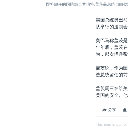
即将卸任的国防部长罗伯特.盖茨获总统自由勋
美国总统奥巴马
队举行的送别会
奥巴马称盖茨是
年年底，盖茨在
为，那次增兵帮
盖茨说，作为国
选总统留任的前
盖茨周三在给美
美国的安全。他
分享
This item is part of