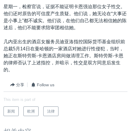
VOA视频
欧洲
科教·文娱·体健
白宫要闻
转
星期一，检察官说，证据不能证明卡恩强迫那位女子性交。
到
VOA今日焦点
非洲
军事
国会报道
他们还对原告的可信度产生质疑。他们说，她无论在“大事还
检
是小事上”都不诚实。他们说，在他们自己都无法相信她的陈
中文广播
美洲
劳工
美中关系
索
述后，他们不能要求陪审团相信她。
全球议题
环境
美国建国250周年
关注我们
几内亚出生的酒店女服务员迪亚洛指控国际货币基金组织前
埃博拉疫情
总裁5月14日在曼哈顿的一家酒店对她进行性侵犯，当时，
美国之音专访
她正在斯特劳斯-卡恩酒店房间做清理工作。斯特劳斯-卡恩
的律师否认了上述指控，并暗示，性交是双方同意后发生
重要讲话与声明
的。
台海两岸关系
其他语言网站
分享
Follow us
南中国海争端
关注西藏
This item is part of
关注新疆
新闻
欧洲
法律
GEN Z 看美国