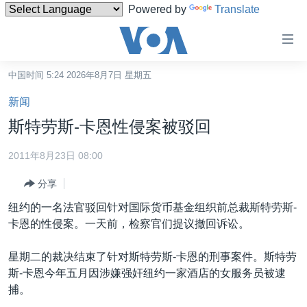
Powered by
Translate
无
障
碍
中国时间 5:24 2026年8月7日 星期五
主页
链
新闻
接
美国
斯特劳斯-卡恩性侵案被驳回
跳
中国
转
2011年8月23日 08:00
台湾
到
分享
内
港澳
容
纽约的一名法官驳回针对国际货币基金组织前总裁斯特劳斯-
国际
跳
卡恩的性侵案。一天前，检察官们提议撤回诉讼。
转
分类新闻
最新国际新闻
到
星期二的裁决结束了针对斯特劳斯-卡恩的刑事案件。斯特劳
美中关系
印太
经济·金融·贸易
导
斯-卡恩今年五月因涉嫌强奸纽约一家酒店的女服务员被逮
航
热点专题
中东
人权·法律·宗教
捕。
跳