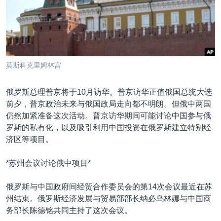
VOA视频
欧洲
科教·文娱·体健
白宫要闻
转
到
VOA今日焦点
非洲
军事
国会报道
检
中文广播
美洲
劳工
美中关系
索
全球议题
环境
美国建国250周年
莫斯科克里姆林宫
关注我们
埃博拉疫情
俄罗斯总理普京将于10月访华。普京访华正值俄国总统大选
美国之音专访
前夕，普京政治未来与俄国政局走向都不明朗。但俄中两国
重要讲话与声明
仍然加紧准备这次活动。普京访华期间可能讨论中国参与俄
罗斯的私有化，以及吸引利用中国投资在俄罗斯建立特别经
台海两岸关系
其他语言网站
济区等项目。
南中国海争端
*苏州会议讨论俄中项目*
关注西藏
关注新疆
俄罗斯与中国政府间经贸合作委员会的第14次会议最近在苏
州结束。俄罗斯经济发展与贸易部部长纳必乌林娜与中国商
GEN Z 看美国
务部长陈德铭共同主持了这次会议。