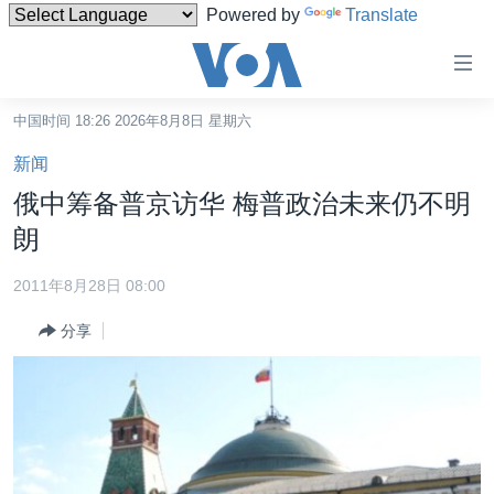
Powered by
Translate
无
障
碍
中国时间 18:26 2026年8月8日 星期六
主页
链
新闻
接
美国
俄中筹备普京访华 梅普政治未来仍不明
跳
中国
朗
转
台湾
到
2011年8月28日 08:00
内
港澳
容
分享
国际
跳
转
分类新闻
最新国际新闻
到
美中关系
印太
经济·金融·贸易
导
航
热点专题
中东
人权·法律·宗教
跳