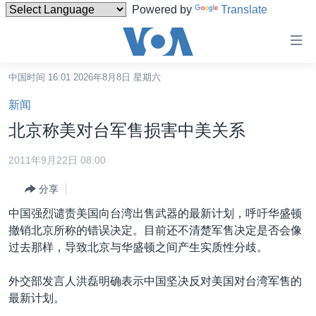
Powered by
Translate
无
障
碍
中国时间 16:01 2026年8月8日 星期六
主页
链
新闻
接
美国
北京称美对台军售损害中美关系
跳
中国
转
2011年9月22日 08:00
台湾
到
分享
内
港澳
容
中国强烈谴责美国向台湾出售武器的最新计划，呼吁华盛顿
国际
跳
撤销北京所称的错误决定。目前还不清楚军售决定是否会像
转
分类新闻
最新国际新闻
过去那样，导致北京与华盛顿之间产生实质性分歧。
到
美中关系
印太
经济·金融·贸易
导
外交部发言人洪磊明确表示中国坚决反对美国对台湾军售的
航
热点专题
中东
人权·法律·宗教
最新计划。
跳