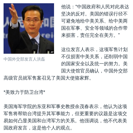
VOA视频
欧洲
科教·文娱·体健
白宫要闻
转
他说：“中国政府和人民对此表达
到
VOA今日焦点
非洲
军事
国会报道
坚决的反对。美国的错误行径不
检
可避免地给中美关系、给中美两
中文广播
美洲
劳工
美中关系
索
国在军事、安全等领域的合作带
全球议题
环境
美国建国250周年
来损害，责任完全在美方。”
关注我们
埃博拉疫情
这位发言人表示，这项军售计划
美国之音专访
不仅损害中美关系，还削弱中国
中国外交部发言人洪磊
的国家安全以及统一的努力。美
重要讲话与声明
国大使馆官员确认，中国外交部
台海两岸关系
高级官员就军售案召见了美国大使骆家辉。
其他语言网站
南中国海争端
*美致力于防卫台湾*
关注西藏
美国海军学院的东亚和军事史教授余茂春表示，他认为这项
关注新疆
军售将帮助台湾提升其军事能力，但更重要的议题是这项交
GEN Z 看美国
易如何凸显美国和台湾军方的关系。他强调说，他不代表美
国政府发言，这是他个人的观点。