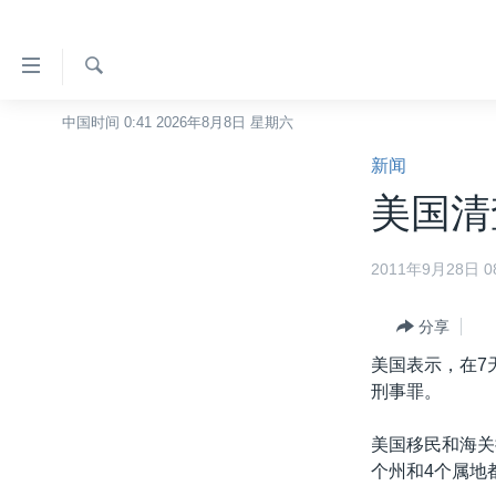
无
障
碍
检
中国时间 0:41 2026年8月8日 星期六
主页
索
链
新闻
美国
接
美国清
中国
跳
转
台湾
2011年9月28日 08
到
港澳
内
容
分享
国际
跳
美国表示，在7
分类新闻
最新国际新闻
转
刑事罪。
到
美中关系
印太
经济·金融·贸易
导
美国移民和海关
热点专题
中东
人权·法律·宗教
航
个州和4个属地
跳
VOA视频
欧洲
科教·文娱·体健
白宫要闻