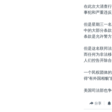
转
在此次大清查行
VOA今日焦点
非洲
军事
国会报道
到
事犯和严重违反
检
中文广播
美洲
劳工
美中关系
索
但是星期三一名
全球议题
环境
美国建国250周年
中的大部分条款
埃博拉疫情
条款是允许警方
美国之音专访
但是这名联邦法
重要讲话与声明
而任何为非法移
人们控告开除合
台海两岸关系
南中国海争端
一个民权团体的
得“有外国相貌
关注西藏
关注新疆
美国司法部也争
GEN Z 看美国
分享