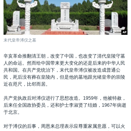
VOA视频
欧洲
科教·文娱·体健
白宫要闻
转
到
VOA今日焦点
非洲
军事
国会报道
检
中文广播
美洲
劳工
美中关系
索
全球议题
环境
美国建国250周年
关注我们
末代皇帝溥仪之墓
埃博拉疫情
美国之音专访
辛亥革命推翻清王朝，改变了中国，也改变了清代皇陵守墓
人的命运。然而给中国带来更大变化的还是后来的中华人民
重要讲话与声明
共和国。在共产党统治下，末代皇帝溥仪被改造成普通公
台海两岸关系
民，死后没有葬在皇陵内，但是他的墓地跟光绪皇帝的崇陵
其他语言网站
近在咫尺，比邻而居。
南中国海争端
关注西藏
共产党执政后对溥仪进行了思想改造。1959年，他被特赦，
后来任全国政协委员，还和护士李淑贤了结婚，1967年病逝
关注新疆
于北京。
GEN Z 看美国
对于溥仪的后事，周恩来总理表示应尊重家属意愿，可以火