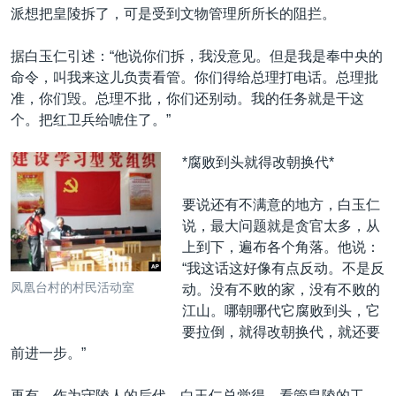
派想把皇陵拆了，可是受到文物管理所所长的阻拦。
据白玉仁引述：“他说你们拆，我没意见。但是我是奉中央的
命令，叫我来这儿负责看管。你们得给总理打电话。总理批
准，你们毁。总理不批，你们还别动。我的任务就是干这
个。把红卫兵给唬住了。”
*腐败到头就得改朝换代*
要说还有不满意的地方，白玉仁
说，最大问题就是贪官太多，从
上到下，遍布各个角落。他说：
“我这话这好像有点反动。不是反
凤凰台村的村民活动室
动。没有不败的家，没有不败的
江山。哪朝哪代它腐败到头，它
要拉倒，就得改朝换代，就还要
前进一步。”
再有，作为守陵人的后代，白玉仁总觉得，看管皇陵的工