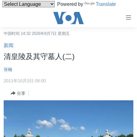
Powered by
Translate
无
障
碍
中国时间 14:32 2026年8月7日 星期五
主页
链
新闻
接
美国
清皇陵及其守墓人(二)
跳
中国
转
张楠
台湾
到
2011年10月3日 08:00
内
港澳
容
分享
国际
跳
转
分类新闻
最新国际新闻
到
美中关系
印太
经济·金融·贸易
导
航
热点专题
中东
人权·法律·宗教
跳