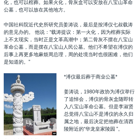
化，也可以棺葬。如果火化，骨灰盒可以安放在八宝山革命
公墓，也可以放在其他地方。
中国社科院近代史所研究员姜涛说，最后是按溥仪七叔载涛
的意见办的。 他说：“载涛提议：第一火化，因为棺葬实际
上不太现实，当时正是文革高潮中；第二骨灰不摆在八宝山
革命公墓，而是摆在八宝山人民公墓。他们不希望在溥仪的
后事上再更多地麻烦周总理，周的处境当时也很困难，他们
是知道的。”
*溥仪最后葬于商业公墓*
姜涛说，1980年政协为溥仪举行
了追悼会，溥仪的骨灰盒随即转
入八宝山革命公墓。但是李淑贤
总觉得八宝山不是溥仪的永久归
属之地，最后决定把他葬在清西
陵附近的“华龙皇家陵园 ”。