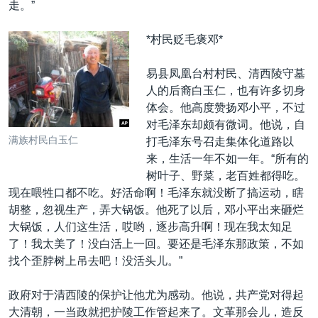
走。”
*村民贬毛褒邓*
易县凤凰台村村民、清西陵守墓
人的后裔白玉仁，也有许多切身
体会。他高度赞扬邓小平，不过
对毛泽东却颇有微词。他说，自
满族村民白玉仁
打毛泽东号召走集体化道路以
来，生活一年不如一年。“所有的
树叶子、野菜，老百姓都得吃。
现在喂牲口都不吃。好活命啊！毛泽东就没断了搞运动，瞎
胡整，忽视生产，弄大锅饭。他死了以后，邓小平出来砸烂
大锅饭，人们这生活，哎哟，逐步高升啊！现在我太知足
了！我太美了！没白活上一回。要还是毛泽东那政策，不如
找个歪脖树上吊去吧！没活头儿。”
政府对于清西陵的保护让他尤为感动。他说，共产党对得起
大清朝，一当政就把护陵工作管起来了。文革那会儿，造反