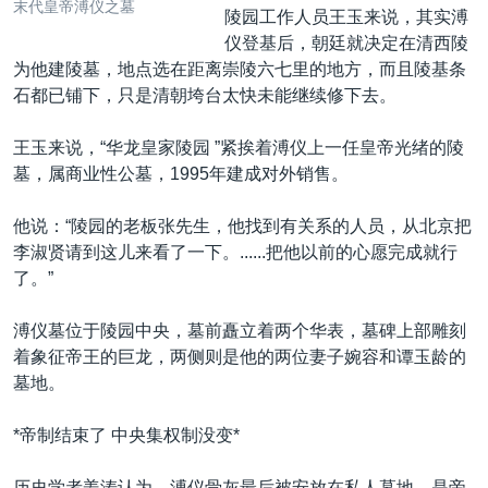
末代皇帝溥仪之墓
陵园工作人员王玉来说，其实溥
仪登基后，朝廷就决定在清西陵
为他建陵墓，地点选在距离崇陵六七里的地方，而且陵基条
石都已铺下，只是清朝垮台太快未能继续修下去。
王玉来说，“华龙皇家陵园 ”紧挨着溥仪上一任皇帝光绪的陵
墓，属商业性公墓，1995年建成对外销售。
他说：“陵园的老板张先生，他找到有关系的人员，从北京把
李淑贤请到这儿来看了一下。......把他以前的心愿完成就行
了。”
溥仪墓位于陵园中央，墓前矗立着两个华表，墓碑上部雕刻
着象征帝王的巨龙，两侧则是他的两位妻子婉容和谭玉龄的
墓地。
*帝制结束了 中央集权制没变*
历史学者姜涛认为，溥仪骨灰最后被安放在私人墓地，是帝