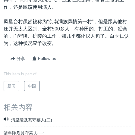
作，还是应该使用满人。
凤凰台村虽然被称为“京南满族风情第一村”，但是跟其他村
庄并无太大区别。全村500多人，有种田的、打工的、经商
的，而守陵、护陵的工作，却几乎都让汉人包了。白玉仁认
为，这种状况应予改变。
分享
Follow us
This item is part of
新闻
中国
相关内容
清皇陵及其守墓人(二)
清皇陵及其守墓人(一)