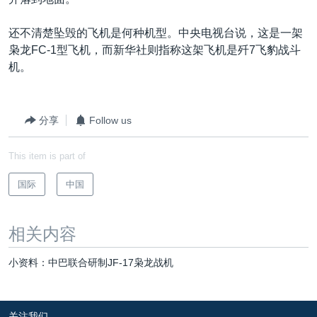
VOA视频
欧洲
科教·文娱·体健
白宫要闻
转
到
VOA今日焦点
非洲
军事
国会报道
还不清楚坠毁的飞机是何种机型。中央电视台说，这是一架
检
枭龙FC-1型飞机，而新华社则指称这架飞机是歼7飞豹战斗
中文广播
美洲
劳工
美中关系
索
机。
全球议题
环境
美国建国250周年
关注我们
埃博拉疫情
分享
Follow us
美国之音专访
This item is part of
重要讲话与声明
台海两岸关系
国际
中国
其他语言网站
南中国海争端
相关内容
关注西藏
关注新疆
小资料：中巴联合研制JF-17枭龙战机
GEN Z 看美国
关注我们