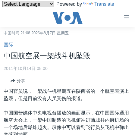
Powered by
Translate
无
障
碍
中国时间 21:08 2026年8月7日 星期五
主页
链
国际
接
美国
中国航空展一架战斗机坠毁
跳
中国
转
2011年10月14日 08:00
台湾
到
分享
内
港澳
容
中国官员说，一架战斗机星期五在陕西省的一个航空表演上
国际
跳
坠毁，但是目前没有人员受伤的报道。
转
分类新闻
最新国际新闻
到
中国国营媒体中央电视台播放的画面显示，在中国国际通用
美中关系
印太
经济·金融·贸易
导
航空大会上，一架中国制造的飞机俯冲进蒲城县内府机场的
航
热点专题
中东
人权·法律·宗教
一个场地后爆炸起火。录像中可以看到飞行员从飞机中弹出
跳
并落到地面。