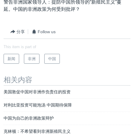
警告非洲国家领导人：提防中国所领导的“新殖民主义”蔓
VOA视频
欧洲
科教·文娱·体健
白宫要闻
转
延。中国的非洲政策为何受到批评？
到
VOA今日焦点
非洲
军事
国会报道
检
中文广播
美洲
劳工
美中关系
索
分享
Follow us
全球议题
环境
美国建国250周年
关注我们
埃博拉疫情
This item is part of
美国之音专访
新闻
非洲
中国
重要讲话与声明
台海两岸关系
相关内容
其他语言网站
南中国海争端
美国敦促中国对非洲作负责任的投资
关注西藏
对利比亚投资可能泡汤 中国期待保障
关注新疆
中国为自己的非洲政策辩护
GEN Z 看美国
克林顿：不希望看到非洲新殖民主义