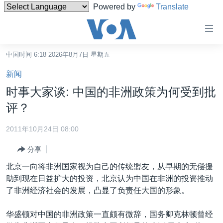
Powered by
Translate
无
障
碍
中国时间 6:18 2026年8月7日 星期五
主页
链
新闻
接
美国
时事大家谈: 中国的非洲政策为何受到批
跳
中国
评？
转
台湾
到
2011年10月24日 08:00
内
港澳
容
分享
国际
跳
北京一向将非洲国家视为自己的传统盟友，从早期的无偿援
转
分类新闻
最新国际新闻
助到现在日益扩大的投资，北京认为中国在非洲的投资推动
到
了非洲经济社会的发展，凸显了负责任大国的形象。
美中关系
印太
经济·金融·贸易
导
航
热点专题
中东
人权·法律·宗教
华盛顿对中国的非洲政策一直颇有微辞，国务卿克林顿曾经
跳