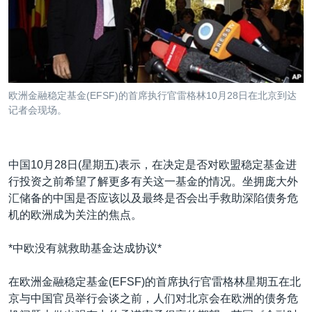
VOA视频
欧洲
科教·文娱·体健
白宫要闻
转
到
VOA今日焦点
非洲
军事
国会报道
检
中文广播
美洲
劳工
美中关系
索
全球议题
环境
美国建国250周年
关注我们
欧洲金融稳定基金(EFSF)的首席执行官雷格林10月28日在北京到达
埃博拉疫情
记者会现场。
美国之音专访
重要讲话与声明
中国10月28日(星期五)表示，在决定是否对欧盟稳定基金进
台海两岸关系
行投资之前希望了解更多有关这一基金的情况。坐拥庞大外
其他语言网站
汇储备的中国是否应该以及最终是否会出手救助深陷债务危
南中国海争端
机的欧洲成为关注的焦点。
关注西藏
*中欧没有就救助基金达成协议*
关注新疆
GEN Z 看美国
在欧洲金融稳定基金(EFSF)的首席执行官雷格林星期五在北
京与中国官员举行会谈之前，人们对北京会在欧洲的债务危