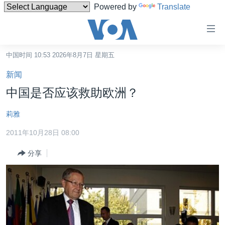
Powered by
Translate
无
障
碍
中国时间 10:53 2026年8月7日 星期五
主页
链
新闻
接
美国
中国是否应该救助欧洲？
跳
中国
转
莉雅
台湾
到
2011年10月28日 08:00
内
港澳
容
分享
国际
跳
转
分类新闻
最新国际新闻
到
美中关系
印太
经济·金融·贸易
导
航
热点专题
中东
人权·法律·宗教
跳