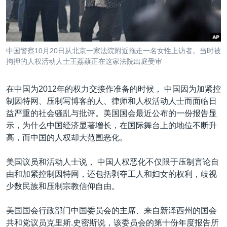
VOA视频
欧洲
科教·文娱·体健
白宫要闻
转
到
VOA今日焦点
非洲
军事
国会报道
检
中文广播
美洲
劳工
美中关系
索
中国警察10月20日从北京一家法院附近拖走一名女性上访者。当时被
全球议题
环境
美国建国250周年
拘押的人权活动人士王荔蕻正在这家法院出庭受审
关注我们
埃博拉疫情
在中国为2012年的权力交接作准备的时候， 中国因为加紧控
美国之音专访
制因特网、压制写博客的人、律师和人权活动人士而面临日
益严重的社会骚乱与批评。美国国会最近公布的一份报告显
重要讲话与声明
示，为什么中国经济显著增长，在国际舞台上的地位不断升
台海两岸关系
其他语言网站
高，而中国的人权却大范围恶化。
南中国海争端
美国议员和活动人士说， 中国人权恶化不仅限于压制言论自
关注西藏
由和加紧控制因特网，还包括剥夺工人和妇女的权利，歧视
少数民族和压制宗教信仰自由。
关注新疆
GEN Z 看美国
美国国会行政部门中国委员会的主席、来自新泽西州的国会
共和党议员克里斯.史密斯说，该委员会的第十份年度报告所