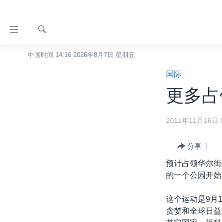
无
障
碍
检
中国时间 14:16 2026年8月7日 星期五
主页
索
链
国际
美国
接
更多占
中国
跳
转
台湾
2011年11月16日 0
到
港澳
内
容
分享
国际
跳
预计占领华尔街
分类新闻
最新国际新闻
转
的一个公园开始
到
美中关系
印太
经济·金融·贸易
导
这个运动是9月
热点专题
中东
人权·法律·宗教
航
贪婪和全球日益
跳
VOA视频
欧洲
科教·文娱·体健
白宫要闻