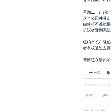
其它国家。祖科
转
VOA今日焦点
非洲
军事
国会报道
到
星期二，纽约州
检
中文广播
美洲
劳工
美中关系
这个公园并带走
索
由使得不准把那
全球议题
环境
美国建国250周年
抗议者受到宪法
埃博拉疫情
纽约市长布隆伯
美国之音专访
者有权通过占据
重要讲话与声明
警察还在诸如加
台海两岸关系
南中国海争端
分享
关注西藏
This item is part of
关注新疆
国际
美国
GEN Z 看美国