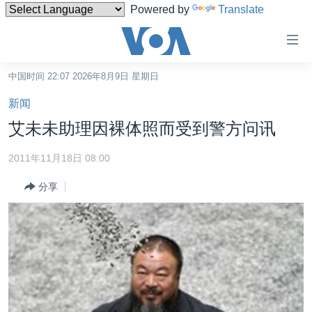
Powered by
Translate
无
障
碍
中国时间 22:07 2026年8月9日 星期日
主页
链
新闻
接
美国
艾未未助理因裸体照而受到警方问讯
跳
中国
转
2011年11月18日 08:00
台湾
到
分享
内
港澳
容
国际
跳
转
分类新闻
最新国际新闻
到
美中关系
印太
经济·金融·贸易
导
航
热点专题
中东
人权·法律·宗教
跳