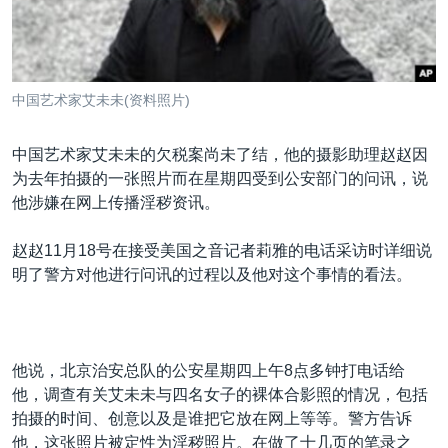
VOA视频
欧洲
科教·文娱·体健
白宫要闻
转
到
VOA今日焦点
非洲
军事
国会报道
检
中文广播
美洲
劳工
美中关系
索
中国艺术家艾未未(资料照片)
全球议题
环境
美国建国250周年
关注我们
埃博拉疫情
中国艺术家艾未未的欠税案尚未了结，他的摄影助理赵赵因
为去年拍摄的一张照片而在星期四受到公安部门的问讯，说
美国之音专访
他涉嫌在网上传播淫秽资讯。
重要讲话与声明
赵赵11月18号在接受美国之音记者莉雅的电话采访时详细说
台海两岸关系
其他语言网站
明了警方对他进行问讯的过程以及他对这个事情的看法。
南中国海争端
关注西藏
关注新疆
他说，北京治安总队的公安星期四上午8点多钟打电话给
他，调查有关艾未未与四名女子的裸体合影照的情况，包括
GEN Z 看美国
拍摄的时间、创意以及是谁把它放在网上等等。警方告诉
他，这张照片被定性为淫秽照片。在做了十几页的笔录之